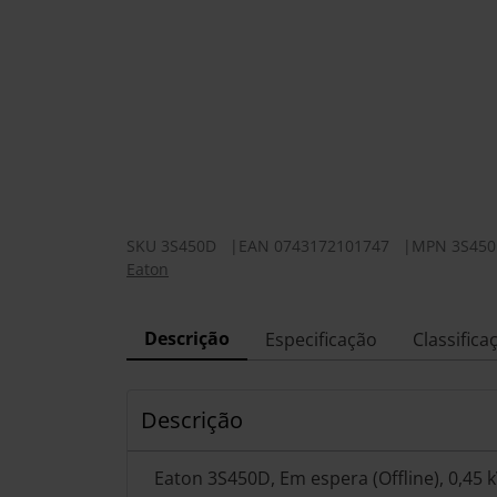
SKU
3S450D
|
EAN
0743172101747
|
MPN
3S45
Eaton
Descrição
Especificação
Classifica
Descrição
Eaton 3S450D, Em espera (Offline), 0,45 k