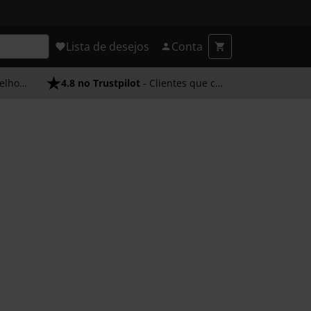
Lista de desejos
Conta
endimento
4.8 no Trustpilot
- Clientes que confiam em nós