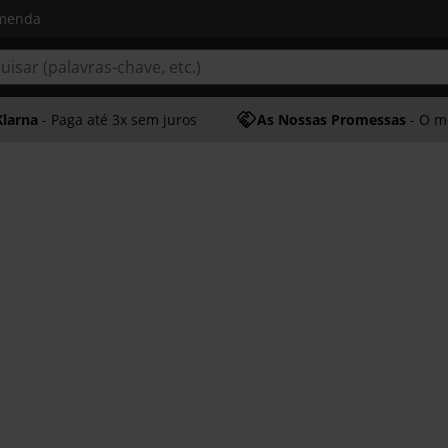
omenda
Klarna
- Paga até 3x sem juros
As Nossas Promessas
- O melhor at