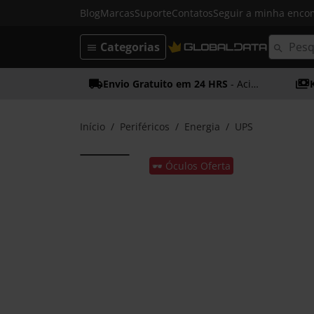
Blog
Marcas
Suporte
Contatos
Seguir a minha enc
Categorias
Envio Gratuito em 24 HRS
- Acima dos 50€
Início
Periféricos
Energia
UPS
🕶️ Óculos Oferta