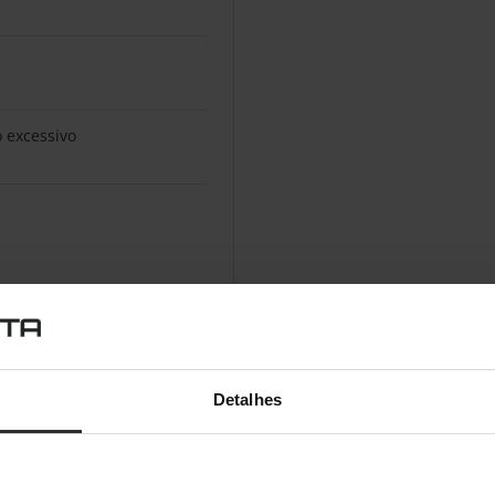
 excessivo
Detalhes
lado (VRLA)