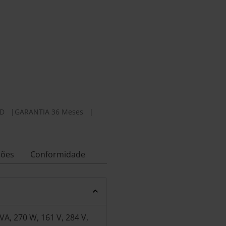
0D
|
GARANTIA 36 Meses
|
ções
Conformidade
VA, 270 W, 161 V, 284 V,