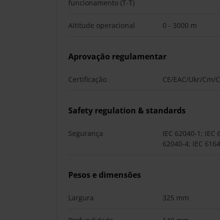
funcionamento (T-T)
Altitude operacional
0 - 3000 m
Aprovação regulamentar
Certificação
CE/EAC/Ukr/Cm/C
Safety regulation & standards
Segurança
IEC 62040-1; IEC 
62040-4; IEC 616
Pesos e dimensões
Largura
325 mm