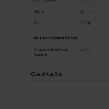
Profundidade
140 mm
Altura
86 mm
Peso
2,9 kg
Outras características
Voltagem de entrada
230 V
nominal
Classificações