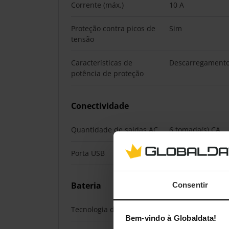
Corrente (máx.)
10 A
Proteção contra picos de
Sim
tensão
Características de
Descarregamento
potência de proteção
Conectividade
Quantidade de saídas AC
6 tomada(s) CA
Porta USB
Não
Bateria
Consentir
Tecnologia da bateria
Chumbo-ácido se
Bem-vindo à Globaldata!