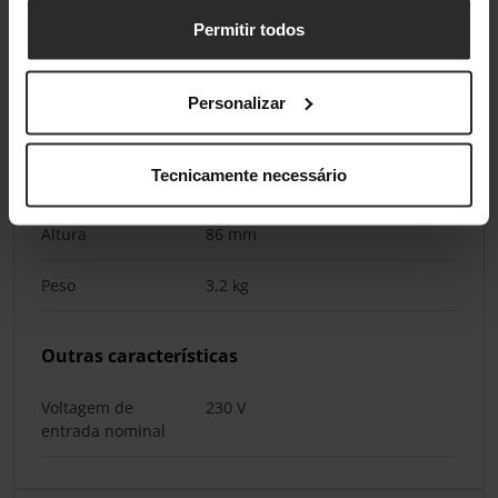
11
Permitir todos
Pesos e dimensões
Personalizar
Largura
325 mm
Tecnicamente necessário
Profundidade
140 mm
Altura
86 mm
Peso
3,2 kg
Outras características
Voltagem de
230 V
entrada nominal