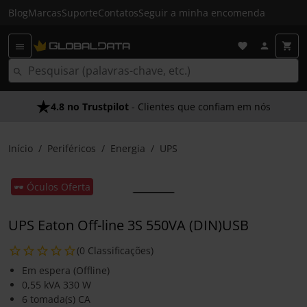
Blog
Marcas
Suporte
Contatos
Seguir a minha encomenda
4.8 no Trustpilot
- Clientes que confiam em nós
Início
Periféricos
Energia
UPS
🕶️ Óculos Oferta
UPS Eaton Off-line 3S 550VA (DIN)USB
(0 Classificações)
Em espera (Offline)
0,55 kVA 330 W
6 tomada(s) CA