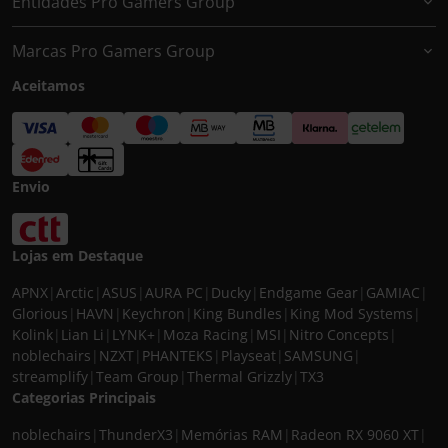
Entidades Pro Gamers Group
Marcas Pro Gamers Group
Aceitamos
Envio
Lojas em Destaque
APNX
|
Arctic
|
ASUS
|
AURA PC
|
Ducky
|
Endgame Gear
|
GAMIAC
|
Glorious
|
HAVN
|
Keychron
|
King Bundles
|
King Mod Systems
|
Kolink
|
Lian Li
|
LYNK+
|
Moza Racing
|
MSI
|
Nitro Concepts
|
noblechairs
|
NZXT
|
PHANTEKS
|
Playseat
|
SAMSUNG
|
streamplify
|
Team Group
|
Thermal Grizzly
|
TX3
Categorias Principais
noblechairs
|
ThunderX3
|
Memórias RAM
|
Radeon RX 9060 XT
|