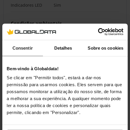
Indicadores LED
Sim
Condições ambientais
Temperatura de
0 - 40 °C
funcionamento (T-T)
Consentir
Detalhes
Sobre os cookies
Altitude operacional
0 - 3000 m
Bem-vindo à Globaldata!
Aprovação regulamentar
Se clicar em "Permitir todos", estará a dar-nos
permissão para usarmos cookies. Eles servem para que
Certificação
CE/EAC/Ukr/Cm/CB report
possamos monitorar a utilização do nosso site, de forma
a melhorar a sua experiência. A qualquer momento pode
ler a nossa política de cookies e personalizar quais
Safety regulation & standards
permite, clicando em "Personalizar".
Segurança
IEC 62040-1; IEC 62040-2 C2; IEC
62040-3; IEC 62040-4; IEC 61643-