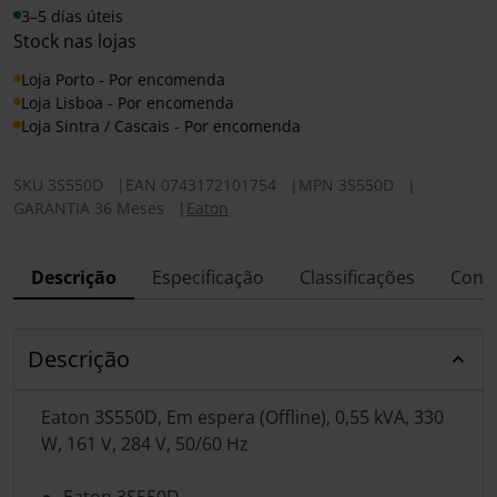
3–5 dias úteis
Stock nas lojas
Loja Porto - Por encomenda
Loja Lisboa - Por encomenda
Loja Sintra / Cascais - Por encomenda
SKU
3S550D
|
EAN
0743172101754
|
MPN
3S550D
|
GARANTIA 36 Meses
|
Eaton
Descrição
Especificação
Classificações
Conf
Descrição
Eaton 3S550D, Em espera (Offline), 0,55 kVA, 330
W, 161 V, 284 V, 50/60 Hz
Eaton 3S550D