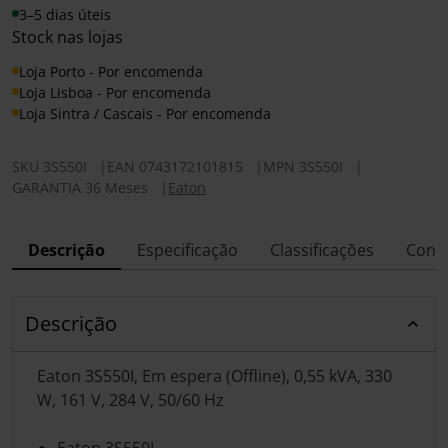
3–5 dias úteis
Stock nas lojas
Loja Porto - Por encomenda
Loja Lisboa - Por encomenda
Loja Sintra / Cascais - Por encomenda
SKU
3S550I
|
EAN
0743172101815
|
MPN
3S550I
|
GARANTIA 36 Meses
|
Eaton
Descrição
Especificação
Classificações
Conf
Descrição
Eaton 3S550I, Em espera (Offline), 0,55 kVA, 330
W, 161 V, 284 V, 50/60 Hz
Eaton 3S550I