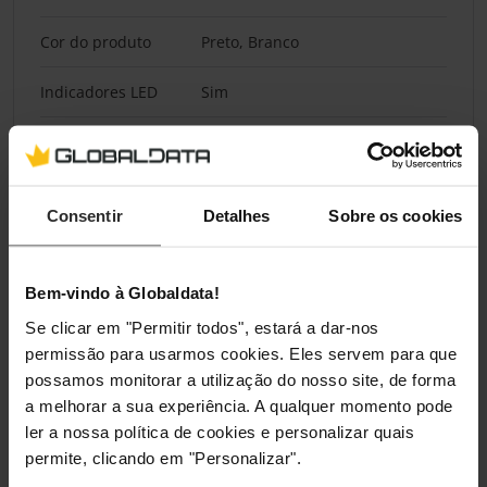
Cor do produto
Preto, Branco
Indicadores LED
Sim
Condições ambientais
Temperatura de
0 - 40 °C
Consentir
Detalhes
Sobre os cookies
funcionamento (T-T)
Altitude operacional
0 - 3000 m
Bem-vindo à Globaldata!
Se clicar em "Permitir todos", estará a dar-nos
Aprovação regulamentar
permissão para usarmos cookies. Eles servem para que
possamos monitorar a utilização do nosso site, de forma
Certificação
CE/EAC/Ukr/Cm/CB report
a melhorar a sua experiência. A qualquer momento pode
ler a nossa política de cookies e personalizar quais
permite, clicando em "Personalizar".
Safety regulation & standards