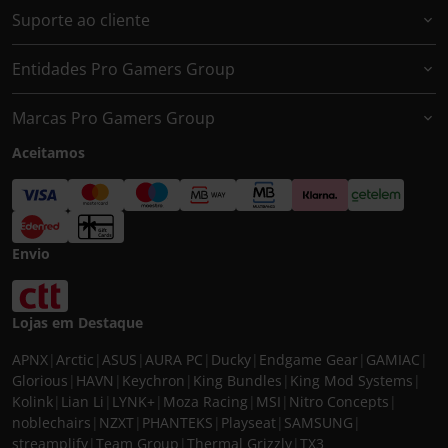
Suporte ao cliente
Entidades Pro Gamers Group
Marcas Pro Gamers Group
Aceitamos
Envio
Lojas em Destaque
APNX
|
Arctic
|
ASUS
|
AURA PC
|
Ducky
|
Endgame Gear
|
GAMIAC
|
Glorious
|
HAVN
|
Keychron
|
King Bundles
|
King Mod Systems
|
Kolink
|
Lian Li
|
LYNK+
|
Moza Racing
|
MSI
|
Nitro Concepts
|
noblechairs
|
NZXT
|
PHANTEKS
|
Playseat
|
SAMSUNG
|
streamplify
|
Team Group
|
Thermal Grizzly
|
TX3