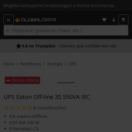
Blog
Marcas
Suporte
Contatos
Seguir a minha encomenda
4.8 no Trustpilot
- Clientes que confiam em nós
Início
Periféricos
Energia
UPS
🕶️ Óculos Oferta
UPS Eaton Off-line 3S 550VA IEC
(0 Classificações)
Em espera (Offline)
0,55 kVA 330 W
8 tomada(s) CA