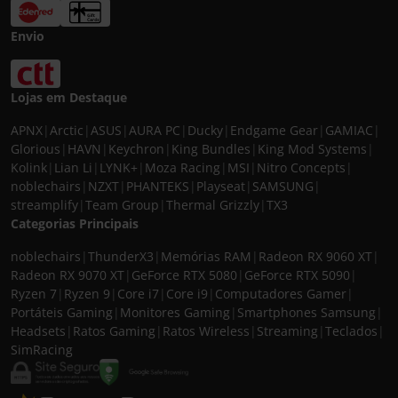
Envio
Lojas em Destaque
APNX
|
Arctic
|
ASUS
|
AURA PC
|
Ducky
|
Endgame Gear
|
GAMIAC
|
Glorious
|
HAVN
|
Keychron
|
King Bundles
|
King Mod Systems
|
Kolink
|
Lian Li
|
LYNK+
|
Moza Racing
|
MSI
|
Nitro Concepts
|
noblechairs
|
NZXT
|
PHANTEKS
|
Playseat
|
SAMSUNG
|
streamplify
|
Team Group
|
Thermal Grizzly
|
TX3
Categorias Principais
noblechairs
|
ThunderX3
|
Memórias RAM
|
Radeon RX 9060 XT
|
Radeon RX 9070 XT
|
GeForce RTX 5080
|
GeForce RTX 5090
|
Ryzen 7
|
Ryzen 9
|
Core i7
|
Core i9
|
Computadores Gamer
|
Portáteis Gaming
|
Monitores Gaming
|
Smartphones Samsung
|
Headsets
|
Ratos Gaming
|
Ratos Wireless
|
Streaming
|
Teclados
|
SimRacing