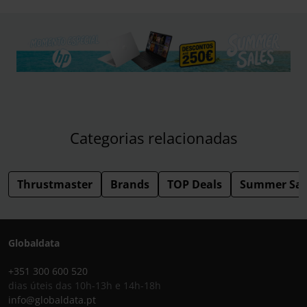
Categorias relacionadas
Thrustmaster
Brands
TOP Deals
Summer Sal
Globaldata
+351 300 600 520
dias úteis das 10h-13h e 14h-18h
info@globaldata.pt