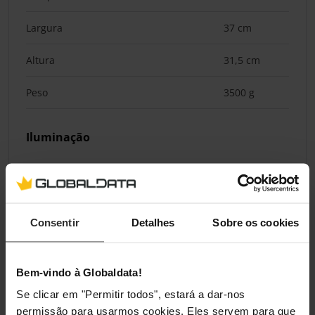
Largura
37 cm
Altura
31,5 cm
Peso
3500 g
Iluminação
Iluminação / RGB
Sim
Consentir
Detalhes
Sobre os cookies
Classificações
Bem-vindo à Globaldata!
Se clicar em "Permitir todos", estará a dar-nos
permissão para usarmos cookies. Eles servem para que