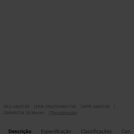
SKU
4460105
|
EAN
3362934401740
|
MPN
4460105
|
GARANTIA 36 Meses
|
Thrustmaster
Descrição
Especificação
Classificações
Conf