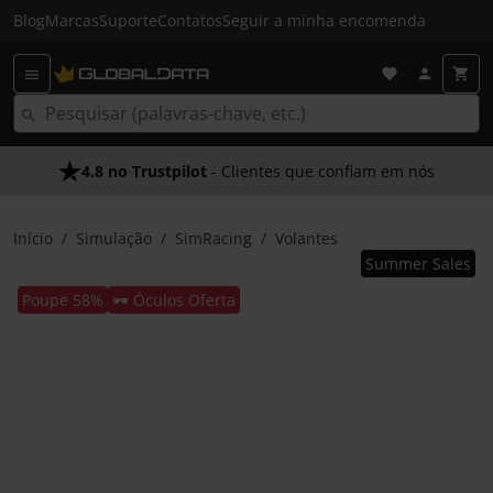
Blog
Marcas
Suporte
Contatos
Seguir a minha encomenda
4.8 no Trustpilot
- Clientes que confiam em nós
Início
Simulação
SimRacing
Volantes
Summer Sales
Poupe 58%
🕶️ Óculos Oferta