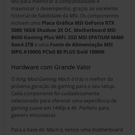
MSI para melhorar a compatibilidade e
maximizar o desempenho, graças ao excelente
historial de fiabilidade da MSI. Os componentes
incluem uma
Placa Gráfica MSI GeForce RTX
5080 16GB Shadow 3X OC
,
Motherboard MSI
B650 Gaming Plus WiFi
,
SSD MSI SPATIUM M460
Gen4 2TB
e uma
Fonte de Alimentação MSI
MPG A1000G PCIe5 80 PLUS Gold 1000W
.
Hardware com Grande Valor
O
King Mod Gaming Mach 6
traz o melhor da
próxima geração de gaming para o seu setup.
Cada componente foi cuidadosamente
selecionado para oferecer uma experiência de
gaming suave em 1440p e 4K. Perfeito para
gamers entusiastas.
Para a base do
Mach 6
, temos uma motherboard