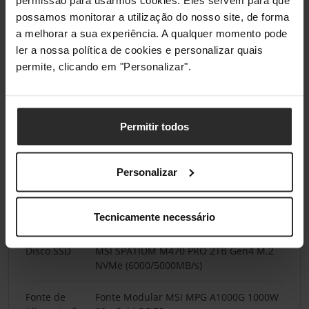
permissão para usarmos cookies. Eles servem para que
Especificação
possamos monitorar a utilização do nosso site, de forma
a melhorar a sua experiência. A qualquer momento pode
Componentes
ler a nossa política de cookies e personalizar quais
permite, clicando em "Personalizar".
Processador
AMD Ryzen 7 9800X3D 8-Core (4.7GHz-
5.25GHz) 104MB
Motherboard
MSI MAG B650 TOMAHAWK WIFI
Permitir todos
Placa Gráfica
MSI GeForce® RTX 5080 SHADOW 3X OC
Personalizar
16GB GDDR7 DLSS4
Memória
Team Group Kit 32GB (2 x 16GB) DDR5
Tecnicamente necessário
6000MHz Delta RGB Preto
Disco SSD
MSI SPATIUM M470 PRO 2TB Gen4 M.2
NVMe (6000/5000MB/s)
Fonte de
Fonte Modular MSI MPG A1000G 1000W