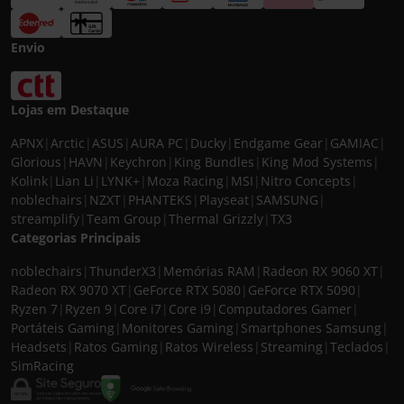
Envio
Lojas em Destaque
APNX
|
Arctic
|
ASUS
|
AURA PC
|
Ducky
|
Endgame Gear
|
GAMIAC
|
Glorious
|
HAVN
|
Keychron
|
King Bundles
|
King Mod Systems
|
Kolink
|
Lian Li
|
LYNK+
|
Moza Racing
|
MSI
|
Nitro Concepts
|
noblechairs
|
NZXT
|
PHANTEKS
|
Playseat
|
SAMSUNG
|
streamplify
|
Team Group
|
Thermal Grizzly
|
TX3
Categorias Principais
noblechairs
|
ThunderX3
|
Memórias RAM
|
Radeon RX 9060 XT
|
Radeon RX 9070 XT
|
GeForce RTX 5080
|
GeForce RTX 5090
|
Ryzen 7
|
Ryzen 9
|
Core i7
|
Core i9
|
Computadores Gamer
|
Portáteis Gaming
|
Monitores Gaming
|
Smartphones Samsung
|
Headsets
|
Ratos Gaming
|
Ratos Wireless
|
Streaming
|
Teclados
|
SimRacing