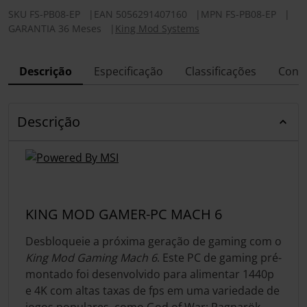
SKU
FS-PB08-EP
|
EAN
5056291407160
|
MPN
FS-PB08-EP
|
GARANTIA 36 Meses
|
King Mod Systems
Descrição
Especificação
Classificações
Conf
Descrição
KING MOD GAMER-PC MACH 6
Desbloqueie a próxima geração de gaming com o
King Mod Gaming Mach 6
. Este PC de gaming pré-
montado foi desenvolvido para alimentar 1440p
e 4K com altas taxas de fps em uma variedade de
jogos populares, como God of War: Ragnarök,