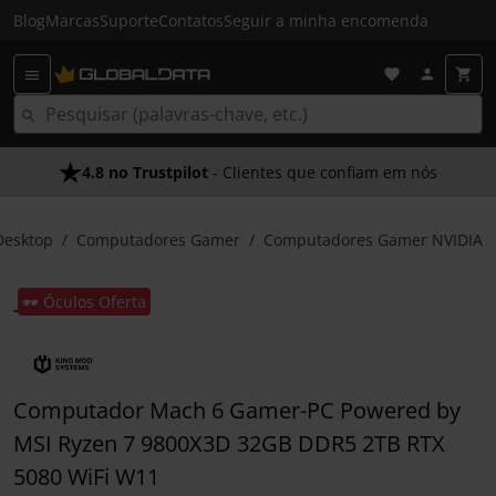
Blog
Marcas
Suporte
Contatos
Seguir a minha encomenda
4.8 no Trustpilot
- Clientes que confiam em nós
Desktop
Computadores Gamer
Computadores Gamer NVIDIA
🕶️ Óculos Oferta
Computador Mach 6 Gamer-PC Powered by
MSI Ryzen 7 9800X3D 32GB DDR5 2TB RTX
5080 WiFi W11