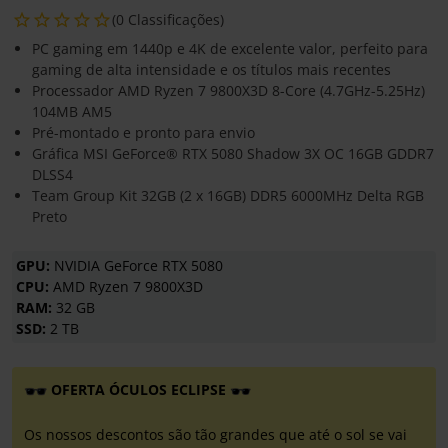
(0 Classificações)
PC gaming em 1440p e 4K de excelente valor, perfeito para
gaming de alta intensidade e os títulos mais recentes
Processador AMD Ryzen 7 9800X3D 8-Core (4.7GHz-5.25Hz)
104MB AM5
Pré-montado e pronto para envio
Gráfica MSI GeForce® RTX 5080 Shadow 3X OC 16GB GDDR7
DLSS4
Team Group Kit 32GB (2 x 16GB) DDR5 6000MHz Delta RGB
Preto
GPU:
NVIDIA GeForce RTX 5080
CPU:
AMD Ryzen 7 9800X3D
RAM:
32 GB
SSD:
2 TB
OFERTA ÓCULOS ECLIPSE
Os nossos descontos são tão grandes que até o sol se vai