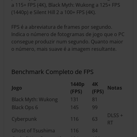
a 115+ FPS (4K), Black Myth: Wukong a 125+ FPS
(1440p) e Silent Hill 2 a 100+ FPS (4K).
FPS é a abreviatura de frames por segundo.
Indica o número de fotogramas de jogo que o PC
consegue produzir num segundo. Quanto maior
o número, mais suave é a imagem resultante.
Benchmark Completo de FPS
1440p
4K
Jogo
Notas
(FPS)
(FPS)
Black Myth: Wukong
131
81
Black Ops 6
145
99
DLSS +
Cyberpunk
116
63
RT
Ghost of Tsushima
116
84