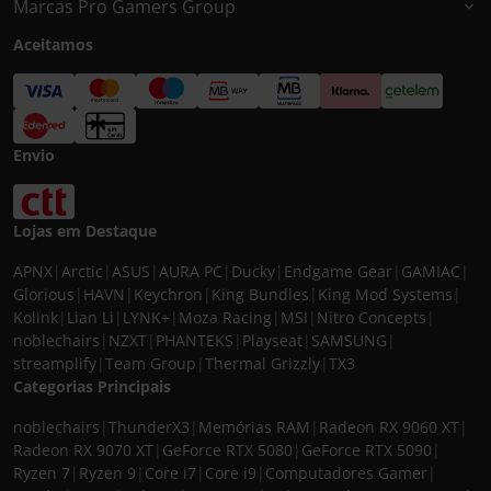
Marcas Pro Gamers Group
Aceitamos
Envio
Lojas em Destaque
APNX
|
Arctic
|
ASUS
|
AURA PC
|
Ducky
|
Endgame Gear
|
GAMIAC
|
Glorious
|
HAVN
|
Keychron
|
King Bundles
|
King Mod Systems
|
Kolink
|
Lian Li
|
LYNK+
|
Moza Racing
|
MSI
|
Nitro Concepts
|
noblechairs
|
NZXT
|
PHANTEKS
|
Playseat
|
SAMSUNG
|
streamplify
|
Team Group
|
Thermal Grizzly
|
TX3
Categorias Principais
noblechairs
|
ThunderX3
|
Memórias RAM
|
Radeon RX 9060 XT
|
Radeon RX 9070 XT
|
GeForce RTX 5080
|
GeForce RTX 5090
|
Ryzen 7
|
Ryzen 9
|
Core i7
|
Core i9
|
Computadores Gamer
|