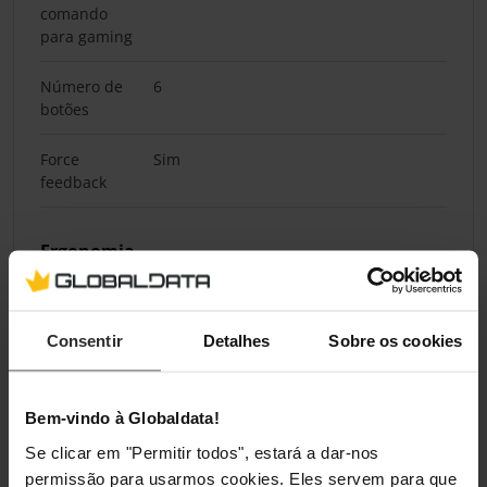
comando
para gaming
Número de
6
botões
Force
Sim
feedback
Ergonomia
Cor do
Preto
produto
Consentir
Detalhes
Sobre os cookies
Material do
Alcântara
corpo do
Bem-vindo à Globaldata!
produto
Se clicar em "Permitir todos", estará a dar-nos
permissão para usarmos cookies. Eles servem para que