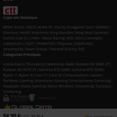
Lojas em Destaque
APNX
|
Arctic
|
ASUS
|
AURA PC
|
Ducky
|
Endgame Gear
|
GAMIAC
|
Glorious
|
HAVN
|
Keychron
|
King Bundles
|
King Mod Systems
|
Kolink
|
Lian Li
|
LYNK+
|
Moza Racing
|
MSI
|
Nitro Concepts
|
noblechairs
|
NZXT
|
PHANTEKS
|
Playseat
|
SAMSUNG
|
streamplify
|
Team Group
|
Thermal Grizzly
|
TX3
Categorias Principais
noblechairs
|
ThunderX3
|
Memórias RAM
|
Radeon RX 9060 XT
|
Radeon RX 9070 XT
|
GeForce RTX 5080
|
GeForce RTX 5090
|
Ryzen 7
|
Ryzen 9
|
Core i7
|
Core i9
|
Computadores Gamer
|
Portáteis Gaming
|
Monitores Gaming
|
Smartphones Samsung
|
Headsets
|
Ratos Gaming
|
Ratos Wireless
|
Streaming
|
Teclados
|
SimRacing
© 2026 CASEKING IBERIA. TODOS OS DIREITOS RESERVADOS. IVA incluído à
94,90 €
Preço reduzido de
para
PVPR:
99,90 €
Por encomenda