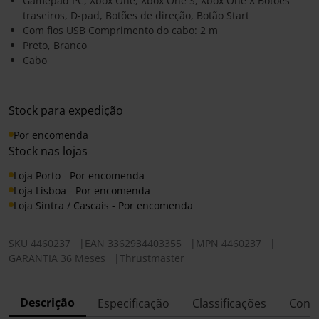
Gamepad PC, Xbox One, Xbox One S, Xbox One X Botões
traseiros, D-pad, Botões de direção, Botão Start
Com fios USB Comprimento do cabo: 2 m
Preto, Branco
Cabo
Stock para expedição
Por encomenda
Stock nas lojas
Loja Porto - Por encomenda
Loja Lisboa - Por encomenda
Loja Sintra / Cascais - Por encomenda
SKU
4460237
|
EAN
3362934403355
|
MPN
4460237
|
GARANTIA 36 Meses
|
Thrustmaster
Descrição
Especificação
Classificações
Conf