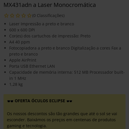
MX431adn a Laser Monocromática
(0 Classificações)
Laser Impressão a preto e branco
600 x 600 DPI
Cor(es) dos cartuchos de impressão: Preto
A4 40 ppm
Fotocopiadora a preto e branco Digitalização a cores Fax a
preto e branco
Apple AirPrint
Porta USB Ethernet LAN
Capacidade de memória interna: 512 MB Processador built-
in 1 MHz
1,28 kg
OFERTA ÓCULOS ECLIPSE
Os nossos descontos são tão grandes que até o sol se vai
esconder. Baixámos os preços em centenas de produtos
gaming e tecnologia.