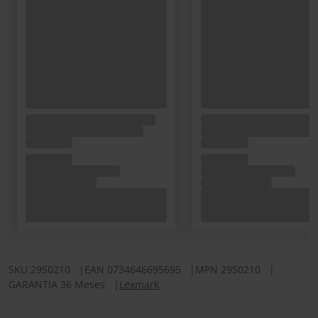
SKU
29S0210
|
EAN
0734646695695
|
MPN
29S0210
|
GARANTIA 36 Meses
|
Lexmark