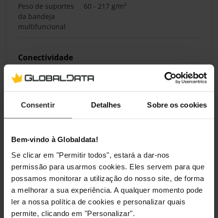
Peso de suportes
60 - 217 g/m²
da bandeja
multifuncional
Conectividade
Impressão directa
Não
Porta USB
Sim
Consentir
Detalhes
Sobre os cookies
Conetor USB
USB Type-B
Bem-vindo à Globaldata!
Se clicar em "Permitir todos", estará a dar-nos
Rede
permissão para usarmos cookies. Eles servem para que
possamos monitorar a utilização do nosso site, de forma
Wi-Fi
Não
a melhorar a sua experiência. A qualquer momento pode
Ethernet LAN
Sim
ler a nossa política de cookies e personalizar quais
permite, clicando em "Personalizar".