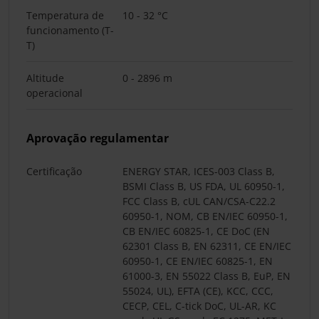
Temperatura de
10 - 32 °C
funcionamento (T-
T)
Altitude
0 - 2896 m
operacional
Aprovação regulamentar
Certificação
ENERGY STAR, ICES-003 Class B,
BSMI Class B, US FDA, UL 60950-1,
FCC Class B, cUL CAN/CSA-C22.2
60950-1, NOM, CB EN/IEC 60950-1,
CB EN/IEC 60825-1, CE DoC (EN
62301 Class B, EN 62311, CE EN/IEC
60950-1, CE EN/IEC 60825-1, EN
61000-3, EN 55022 Class B, EuP, EN
55024, UL), EFTA (CE), KCC, CCC,
CECP, CEL, C-tick DoC, UL-AR, KC