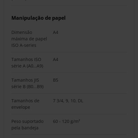
Manipulação de papel
Dimensão
A4
máxima de papel
ISO A-series
Tamanhos ISO
A4
série A (A0…A9)
Tamanhos JIS
B5
série B (B0...B9)
Tamanhos de
7 3/4, 9, 10, DL
envelope
Peso suportado
60 - 120 g/m²
pela bandeja