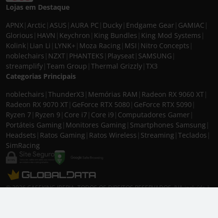
Lojas em Destaque
APNX
|
Arctic
|
ASUS
|
AURA PC
|
Ducky
|
Endgame Gear
|
GAMIAC
|
Glorious
|
HAVN
|
Keychron
|
King Bundles
|
King Mod Systems
|
Kolink
|
Lian Li
|
LYNK+
|
Moza Racing
|
MSI
|
Nitro Concepts
|
noblechairs
|
NZXT
|
PHANTEKS
|
Playseat
|
SAMSUNG
|
streamplify
|
Team Group
|
Thermal Grizzly
|
TX3
Categorias Principais
noblechairs
|
ThunderX3
|
Memórias RAM
|
Radeon RX 9060 XT
|
Radeon RX 9070 XT
|
GeForce RTX 5080
|
GeForce RTX 5090
|
Ryzen 7
|
Ryzen 9
|
Core i7
|
Core i9
|
Computadores Gamer
|
Portáteis Gaming
|
Monitores Gaming
|
Smartphones Samsung
|
Headsets
|
Ratos Gaming
|
Ratos Wireless
|
Streaming
|
Teclados
|
SimRacing
© 2026 CASEKING IBERIA. TODOS OS DIREITOS RESERVADOS. IVA incluído à
taxa em vigor para todos os produtos. As fotos apresentadas podem não
corresponder às configurações descritas. Preços e especificações sujeitos a
alteração sem aviso prévio. A caseking Iberia declina qualquer