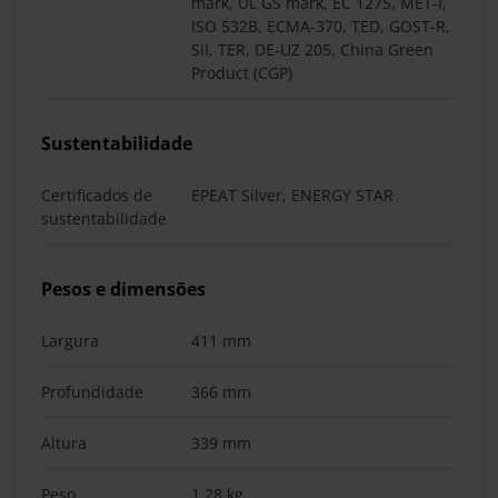
mark, UL GS mark, EC 1275, MET-I,
ISO 532B, ECMA-370, TED, GOST-R,
SII, TER, DE-UZ 205, China Green
Product (CGP)
Sustentabilidade
Certificados de
EPEAT Silver, ENERGY STAR
sustentabilidade
Pesos e dimensões
Largura
411 mm
Profundidade
366 mm
Altura
339 mm
Peso
1,28 kg