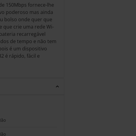
de 150Mbps fornece-lhe
ivo poderoso mas ainda
seu bolso onde quer que
e que crie uma rede Wi-
ateria recarregável
íodos de tempo e não tem
pois é um dispositivo
 é rápido, fácil e
Não
Não