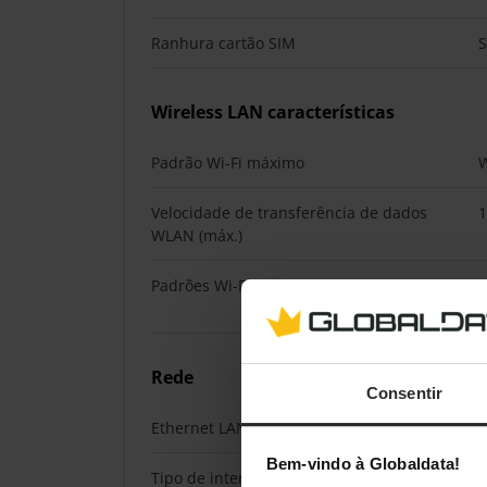
Ranhura cartão SIM
Wireless LAN características
Padrão Wi-Fi máximo
W
Velocidade de transferência de dados
1
WLAN (máx.)
Padrões Wi-Fi
8
(
Rede
Consentir
Ethernet LAN
Bem-vindo à Globaldata!
Tipo de interface de ethernet LAN
N