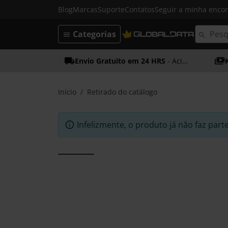
Blog
Marcas
Suporte
Contatos
Seguir a minha enc
Categorias
Envio Gratuito em 24 HRS
- Acima dos 50€
Início
Retirado do catálogo
Infelizmente, o produto já não faz part