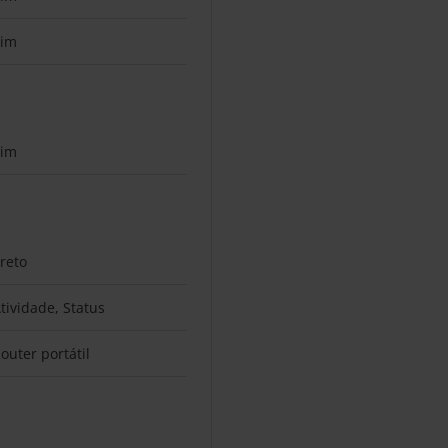
Sim
Sim
reto
tividade, Status
outer portátil