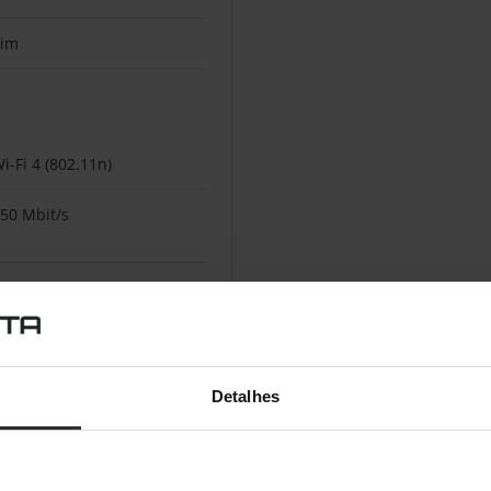
Sim
i-Fi 4 (802.11n)
50 Mbit/s
02.11b, 802.11g, Wi-Fi 4
802.11n)
Detalhes
Não
ão disponível