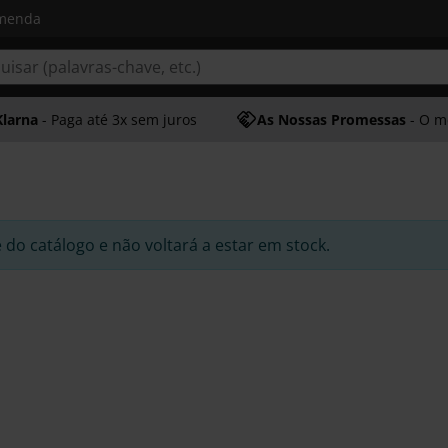
omenda
Klarna
- Paga até 3x sem juros
As Nossas Promessas
- O melhor at
e do catálogo e não voltará a estar em stock.