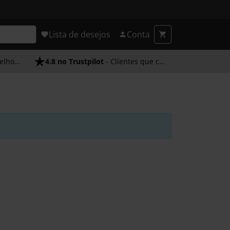
Lista de desejos
Conta
endimento
4.8 no Trustpilot
- Clientes que confiam em nós