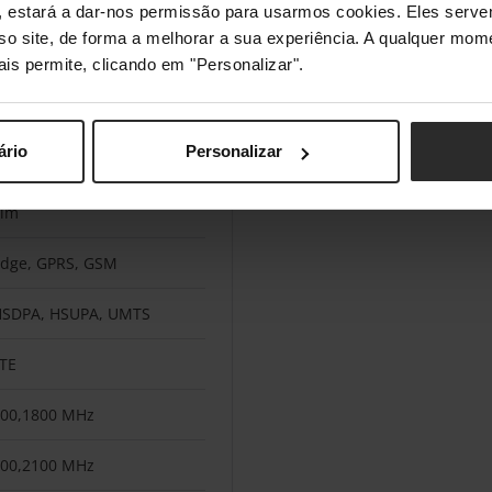
s", estará a dar-nos permissão para usarmos cookies. Eles ser
sso site, de forma a melhorar a sua experiência. A qualquer mome
ais permite, clicando em "Personalizar".
4G
ário
Personalizar
Sim
Sim
dge, GPRS, GSM
HSDPA, HSUPA, UMTS
TE
00,1800 MHz
00,2100 MHz