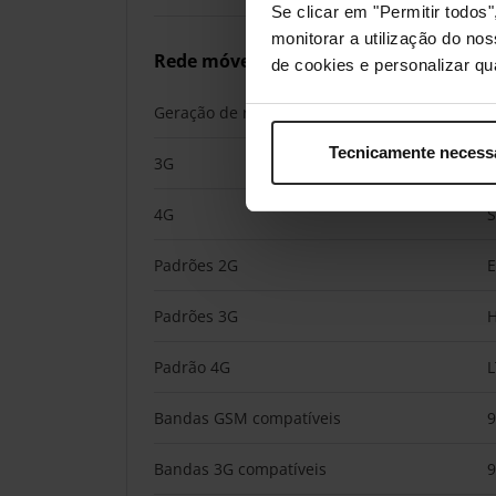
Se clicar em "Permitir todo
monitorar a utilização do no
Rede móvel
de cookies e personalizar qu
Geração de rede móvel
Tecnicamente necess
3G
4G
Padrões 2G
E
Padrões 3G
Padrão 4G
L
Bandas GSM compatíveis
9
Bandas 3G compatíveis
9