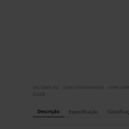
SKU
DWR-932
|
EAN
0790069405983
|
MPN
DWR
D-Link
Descrição
Especificação
Classifica