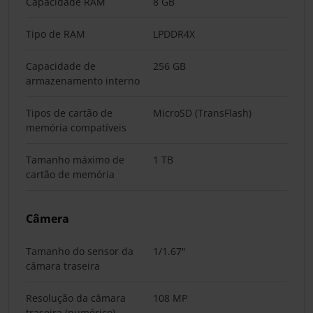
Capacidade RAM
8 GB
Tipo de RAM
LPDDR4X
Capacidade de
256 GB
armazenamento interno
Tipos de cartão de
MicroSD (TransFlash)
memória compatíveis
Tamanho máximo de
1 TB
cartão de memória
Câmera
Tamanho do sensor da
1/1.67"
câmara traseira
Resolução da câmara
108 MP
traseira (numérico)