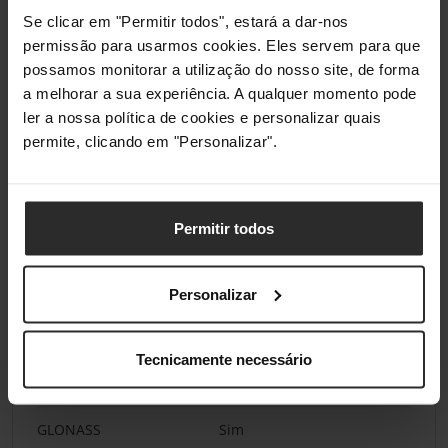
Se clicar em "Permitir todos", estará a dar-nos
Near Field
Sim
permissão para usarmos cookies. Eles servem para que
Communication (NFC)
possamos monitorar a utilização do nosso site, de forma
a melhorar a sua experiência. A qualquer momento pode
Conectividade
ler a nossa política de cookies e personalizar quais
permite, clicando em "Personalizar".
Porta USB
Sim
Tipo de conetor USB
USB Type-C
Permitir todos
Entrada para
3.5 mm
auscultadores
Personalizar
Navegação
Tecnicamente necessário
GPS
Sim
GLONASS
Sim