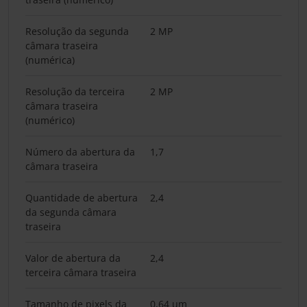
Resolução da segunda
2 MP
câmara traseira
(numérica)
Resolução da terceira
2 MP
câmara traseira
(numérico)
Número da abertura da
1,7
câmara traseira
Quantidade de abertura
2,4
da segunda câmara
traseira
Valor de abertura da
2,4
terceira câmara traseira
Tamanho de pixels da
0,64 µm