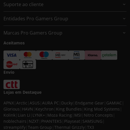
Suporte ao cliente
Entidades Pro Gamers Group
Marcas Pro Gamers Group
Aceitamos
Envio
Lojas em Destaque
APNX
|
Arctic
|
ASUS
|
AURA PC
|
Ducky
|
Endgame Gear
|
GAMIAC
|
Glorious
|
HAVN
|
Keychron
|
King Bundles
|
King Mod Systems
|
Kolink
|
Lian Li
|
LYNK+
|
Moza Racing
|
MSI
|
Nitro Concepts
|
noblechairs
|
NZXT
|
PHANTEKS
|
Playseat
|
SAMSUNG
|
streamplify
|
Team Group
|
Thermal Grizzly
|
TX3