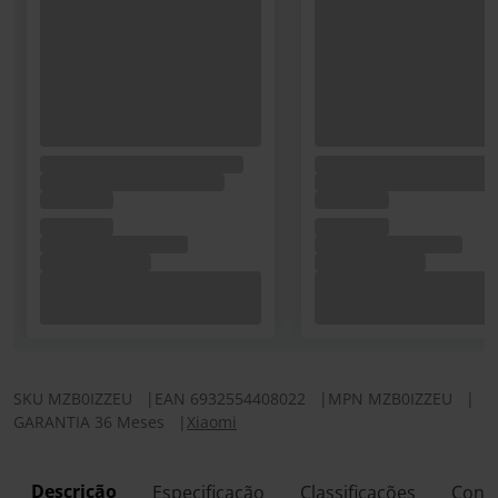
SKU
MZB0IZZEU
|
EAN
6932554408022
|
MPN
MZB0IZZEU
|
GARANTIA 36 Meses
|
Xiaomi
Descrição
Especificação
Classificações
Conf