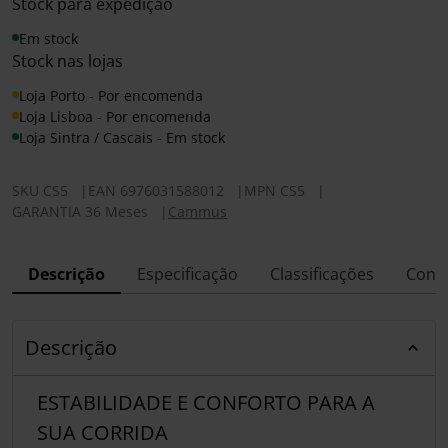
Stock para expedição
Em stock
Stock nas lojas
Loja Porto - Por encomenda
Loja Lisboa - Por encomenda
Loja Sintra / Cascais - Em stock
SKU
CS5
|
EAN
6976031588012
|
MPN
CS5
|
GARANTIA 36 Meses
|
Cammus
Descrição
Especificação
Classificações
Conf
Descrição
ESTABILIDADE E CONFORTO PARA A
SUA CORRIDA