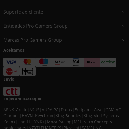
Suporte ao cliente
Entidades Pro Gamers Group
Marcas Pro Gamers Group
Aceitamos
Envio
Lojas em Destaque
APNX
|
Arctic
|
ASUS
|
AURA PC
|
Ducky
|
Endgame Gear
|
GAMIAC
|
Glorious
|
HAVN
|
Keychron
|
King Bundles
|
King Mod Systems
|
Kolink
|
Lian Li
|
LYNK+
|
Moza Racing
|
MSI
|
Nitro Concepts
|
noblechairs
|
NZXT
|
PHANTEKS
|
Playseat
|
SAMSUNG
|