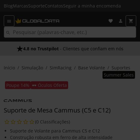
Blog
Marcas
Suporte
Contatos
Seguir a minha encomenda
4.8 no Trustpilot
- Clientes que confiam em nós
Início
Simulação
SimRacing
Base Volante
Suportes
Summer Sales
Poupe 14%
🕶️ Óculos Oferta
Suporte de Mesa Cammus (C5 e C12)
(0 Classificações)
Suporte de Volante para Cammus C5 e C12
Construção robusta em ferro de alta intensidade