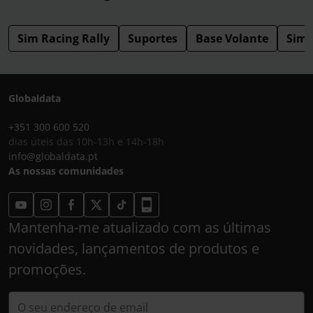
Sim Racing Rally
Suportes
Base Volante
SimR
Globaldata
+351 300 600 520
dias úteis das 10h-13h e 14h-18h
info@globaldata.pt
As nossas comunidades
Mantenha-me atualizado com as últimas
novidades, lançamentos de produtos e
promoções.