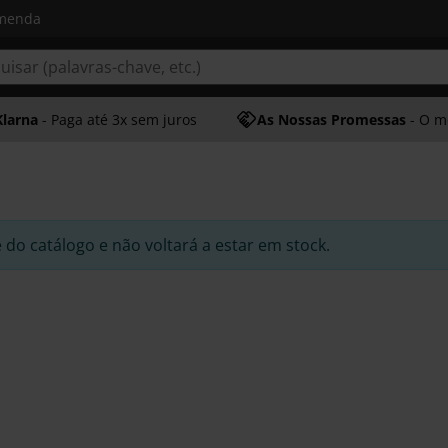
omenda
Klarna
- Paga até 3x sem juros
As Nossas Promessas
- O melhor at
e do catálogo e não voltará a estar em stock.