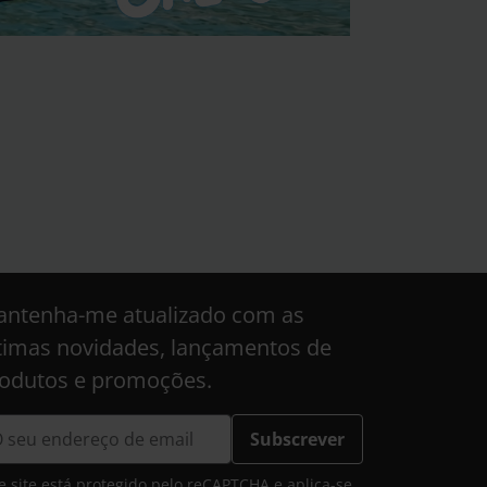
ntenha-me atualizado com as
timas novidades, lançamentos de
odutos e promoções.
Subscrever
e site está protegido pelo reCAPTCHA e aplica-se