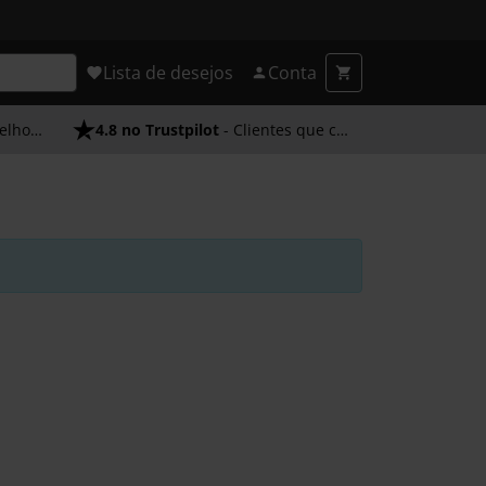
Lista de desejos
Conta
endimento
4.8 no Trustpilot
- Clientes que confiam em nós