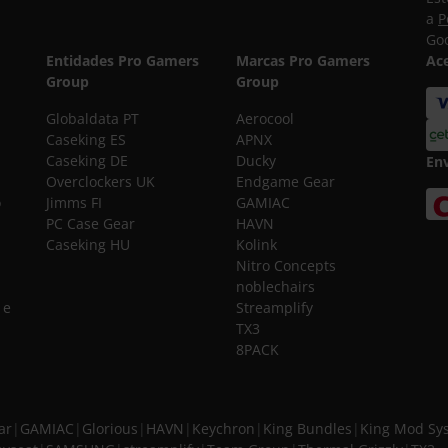
a
P
Goo
Entidades Pro Gamers
Marcas Pro Gamers
Ac
Group
Group
Globaldata PT
Aerocool
Caseking ES
APNX
Caseking DE
Ducky
En
Overclockers UK
Endgame Gear
o
Jimms FI
GAMIAC
PC Case Gear
HAVN
Caseking HU
Kolink
Nitro Concepts
noblechairs
 e
Streamplify
TX3
8PACK
ar
|
GAMIAC
|
Glorious
|
HAVN
|
Keychron
|
King Bundles
|
King Mod Sy