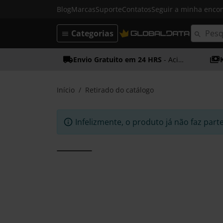
Blog
Marcas
Suporte
Contatos
Seguir a minha enc
Categorias
Envio Gratuito em 24 HRS
- Acima dos 50€
Início
Retirado do catálogo
Infelizmente, o produto já não faz part