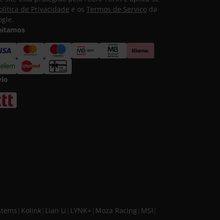
olítica de Privacidade
e os
Termos de Serviço
da
gle.
eitamos
vio
stems
|
Kolink
|
Lian Li
|
LYNK+
|
Moza Racing
|
MSI
|