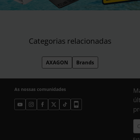
Categorias relacionadas
AXAGON
Brands
As nossas comunidades
Ma
úl
pr
Est