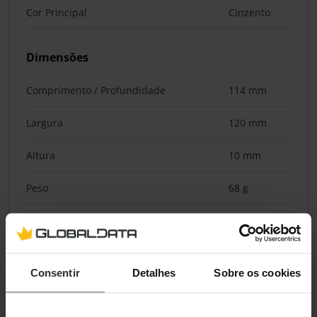
Cor Principal
Cinzento
Dimensões
Comprimento / Profundidade
114 mm
Largura
120 mm
Altura
10 mm
Peso
68 g
Materiais
Materiais
Aço
Consentir
Detalhes
Sobre os cookies
Iluminação