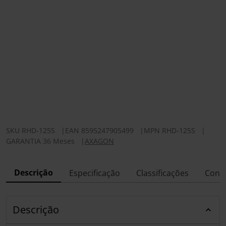
SKU
RHD-125S
|
EAN
8595247905499
|
MPN
RHD-125S
|
GARANTIA 36 Meses
|
AXAGON
Descrição
Especificação
Classificações
Conf
Descrição