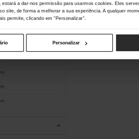
s", estará a dar-nos permissão para usarmos cookies. Eles ser
,8 kg
sso site, de forma a melhorar a sua experiência. A qualquer mome
ais permite, clicando em "Personalizar".
30 x 126 x 94 mm
ário
Personalizar
im
im
im
im