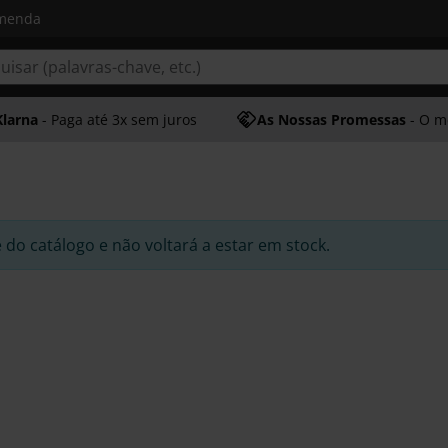
omenda
Klarna
- Paga até 3x sem juros
As Nossas Promessas
- O melhor at
e do catálogo e não voltará a estar em stock.