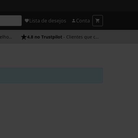
Lista de desejos
Conta
endimento
4.8 no Trustpilot
- Clientes que confiam em nós