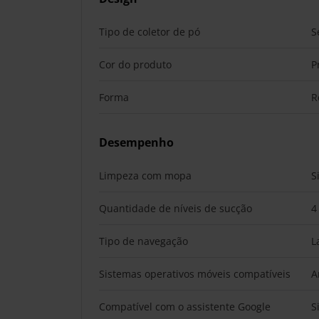
Tipo de coletor de pó
S
Cor do produto
P
Forma
R
Desempenho
Limpeza com mopa
S
Quantidade de níveis de sucção
4
Tipo de navegação
L
Sistemas operativos móveis compatíveis
A
Compatível com o assistente Google
S