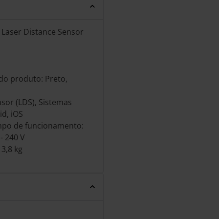
 Laser Distance Sensor
 do produto: Preto,
sor (LDS), Sistemas
id, iOS
mpo de funcionamento:
- 240 V
 3,8 kg