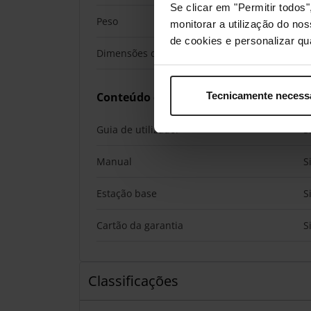
Se clicar em "Permitir todo
Peso
3
monitorar a utilização do no
de cookies e personalizar qu
Dimensões da base (L x P x A)
1
Conteúdo da embalagem
Tecnicamente necess
Guia de utilizador
S
Manual
S
Estação base
S
Cartão da garantia
S
Classificações