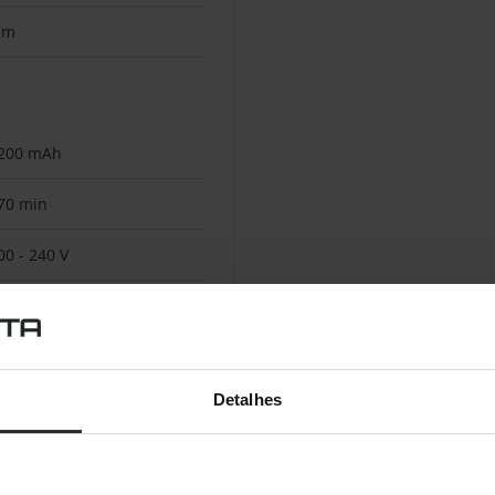
im
200 mAh
70 min
00 - 240 V
0/60 Hz
Detalhes
5 cm
7 mm