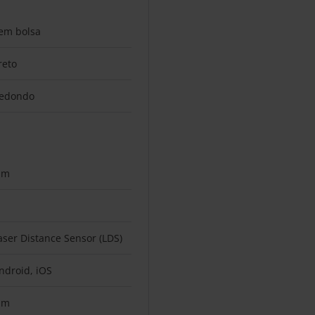
em bolsa
reto
edondo
im
aser Distance Sensor (LDS)
ndroid, iOS
im