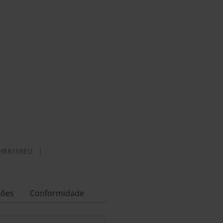
HR8158EU
|
ções
Conformidade