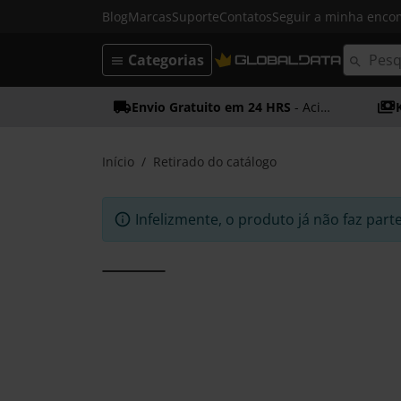
Blog
Marcas
Suporte
Contatos
Seguir a minha enc
Categorias
Envio Gratuito em 24 HRS
- Acima dos 50€
Início
Retirado do catálogo
Infelizmente, o produto já não faz part