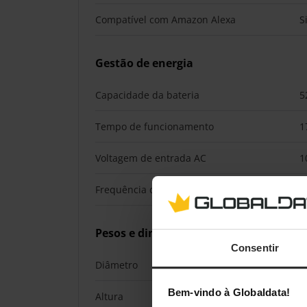
Compatível com Amazon Alexa
S
Gestão de energia
Capacidade da bateria
5
Tempo de funcionamento
1
Voltagem de entrada AC
1
Frequência de entrada AC
5
Pesos e dimensões
Consentir
Diâmetro
3
Bem-vindo à Globaldata!
Altura
9