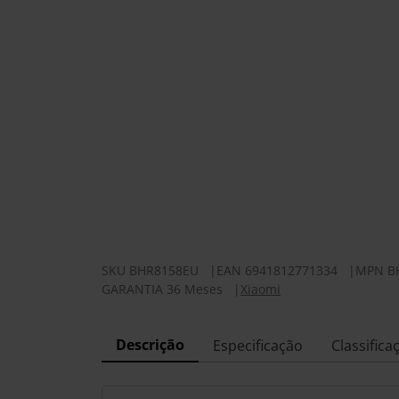
SKU
BHR8158EU
|
EAN
6941812771334
|
MPN
B
GARANTIA 36 Meses
|
Xiaomi
Descrição
Especificação
Classifica