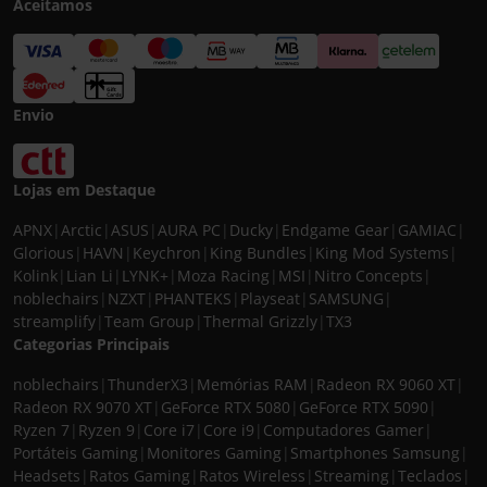
Aceitamos
Envio
Lojas em Destaque
APNX
|
Arctic
|
ASUS
|
AURA PC
|
Ducky
|
Endgame Gear
|
GAMIAC
|
Glorious
|
HAVN
|
Keychron
|
King Bundles
|
King Mod Systems
|
Kolink
|
Lian Li
|
LYNK+
|
Moza Racing
|
MSI
|
Nitro Concepts
|
noblechairs
|
NZXT
|
PHANTEKS
|
Playseat
|
SAMSUNG
|
streamplify
|
Team Group
|
Thermal Grizzly
|
TX3
Categorias Principais
noblechairs
|
ThunderX3
|
Memórias RAM
|
Radeon RX 9060 XT
|
Radeon RX 9070 XT
|
GeForce RTX 5080
|
GeForce RTX 5090
|
Ryzen 7
|
Ryzen 9
|
Core i7
|
Core i9
|
Computadores Gamer
|
Portáteis Gaming
|
Monitores Gaming
|
Smartphones Samsung
|
Headsets
|
Ratos Gaming
|
Ratos Wireless
|
Streaming
|
Teclados
|