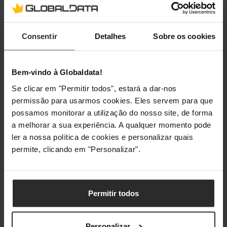
Ângulo
Consentir
Detalhes
Sobre os cookies
Conector em Ângulo
Não
Bem-vindo à Globaldata!
Conectividade
Se clicar em "Permitir todos", estará a dar-nos
permissão para usarmos cookies. Eles servem para que
Conector 1 (interno)
Entrada para Ventoinha (4
possamos monitorar a utilização do nosso site, de forma
pinos)
a melhorar a sua experiência. A qualquer momento pode
ler a nossa política de cookies e personalizar quais
Conector 2 (interno)
3 x Conector de Ventoinha
permite, clicando em "Personalizar".
(4 pinos)
Permitir todos
Classificações
Personalizar