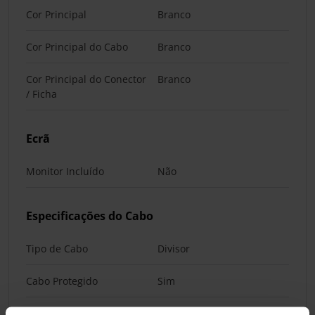
Cor Principal
Branco
Cor Principal do Cabo
Branco
Cor Principal do Conector
Branco
/ Ficha
Ecrã
Monitor Incluído
Não
Especificações do Cabo
Tipo de Cabo
Divisor
Cabo Protegido
Sim
Comprimento do Cabo
35 cm