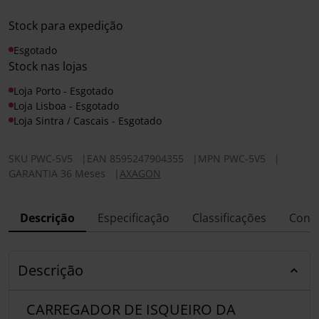
Stock para expedição
Esgotado
Stock nas lojas
Loja Porto - Esgotado
Loja Lisboa - Esgotado
Loja Sintra / Cascais - Esgotado
SKU
PWC-5V5
|
EAN
8595247904355
|
MPN
PWC-5V5
|
GARANTIA 36 Meses
|
AXAGON
Descrição
Especificação
Classificações
Conf
Descrição
CARREGADOR DE ISQUEIRO DA