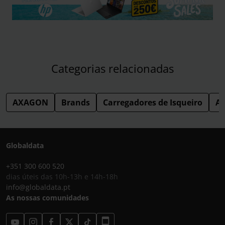
Categorias relacionadas
AXAGON
Brands
Carregadores de Isqueiro
Ac
Globaldata
+351 300 600 520
dias úteis das 10h-13h e 14h-18h
info@globaldata.pt
As nossas comunidades