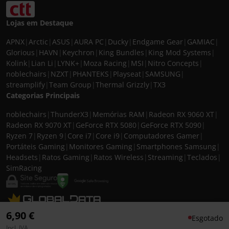
Lojas em Destaque
APNX
|
Arctic
|
ASUS
|
AURA PC
|
Ducky
|
Endgame Gear
|
GAMIAC
|
Glorious
|
HAVN
|
Keychron
|
King Bundles
|
King Mod Systems
|
Kolink
|
Lian Li
|
LYNK+
|
Moza Racing
|
MSI
|
Nitro Concepts
|
noblechairs
|
NZXT
|
PHANTEKS
|
Playseat
|
SAMSUNG
|
streamplify
|
Team Group
|
Thermal Grizzly
|
TX3
Categorias Principais
noblechairs
|
ThunderX3
|
Memórias RAM
|
Radeon RX 9060 XT
|
Radeon RX 9070 XT
|
GeForce RTX 5080
|
GeForce RTX 5090
|
Ryzen 7
|
Ryzen 9
|
Core i7
|
Core i9
|
Computadores Gamer
|
Portáteis Gaming
|
Monitores Gaming
|
Smartphones Samsung
|
Headsets
|
Ratos Gaming
|
Ratos Wireless
|
Streaming
|
Teclados
|
SimRacing
© 2026 CASEKING IBERIA. TODOS OS DIREITOS RESERVADOS. IVA incluído à
6,90 €
Esgotado
taxa em vigor para todos os produtos. As fotos apresentadas podem não
Incl. IVA