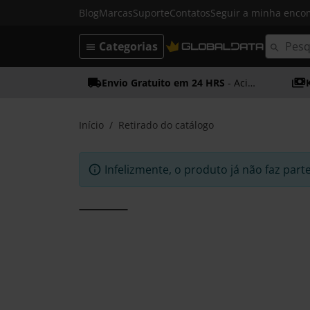
Blog
Marcas
Suporte
Contatos
Seguir a minha enc
Categorias
Envio Gratuito em 24 HRS
- Acima dos 50€
Início
Retirado do catálogo
Infelizmente, o produto já não faz part