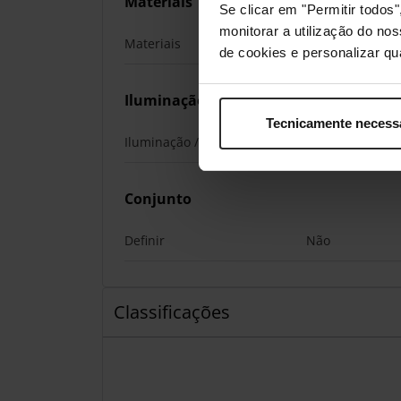
Materiais
Se clicar em "Permitir todo
monitorar a utilização do no
Materiais
Latão
de cookies e personalizar qu
Iluminação
Tecnicamente necess
Iluminação / RGB
Não
Conjunto
Definir
Não
Classificações