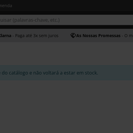
omenda
Klarna
- Paga até 3x sem juros
As Nossas Promessas
- O melhor at
e do catálogo e não voltará a estar em stock.