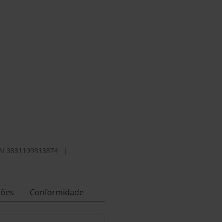
N
3831109813874
|
ções
Conformidade