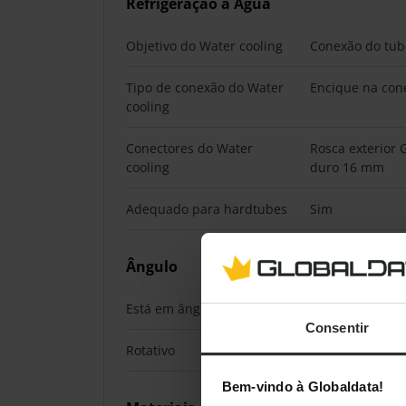
Refrigeração a Água
Objetivo do Water cooling
Conexão do tub
Tipo de conexão do Water
Encique na con
cooling
Conectores do Water
Rosca exterior 
cooling
duro 16 mm
Adequado para hardtubes
Sim
Ângulo
Está em ângulo
Não
Consentir
Rotativo
Não
Bem-vindo à Globaldata!