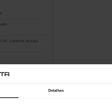
o
exão
G1/4", Conector de tubo
Detalhes