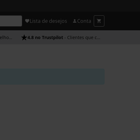
Lista de desejos
Conta
endimento
4.8 no Trustpilot
- Clientes que confiam em nós