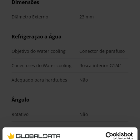
Dimensões
Diâmetro Externo
23 mm
Refrigeração a Água
Objetivo do Water cooling
Conector de parafuso
Conectores do Water cooling
Rosca interior G1/4"
Adequado para hardtubes
Não
Ângulo
Rotativo
Não
Materiais