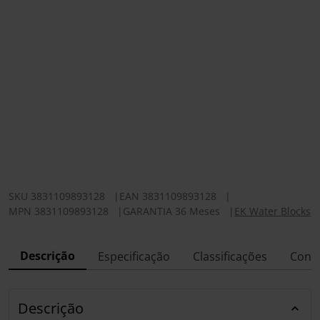
SKU
3831109893128
|
EAN
3831109893128
|
MPN
3831109893128
|
GARANTIA 36 Meses
|
EK Water Blocks
Descrição
Especificação
Classificações
Conf
Descrição