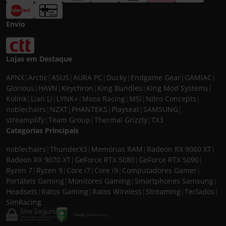
Envio
Lojas em Destaque
APNX
|
Arctic
|
ASUS
|
AURA PC
|
Ducky
|
Endgame Gear
|
GAMIAC
|
Glorious
|
HAVN
|
Keychron
|
King Bundles
|
King Mod Systems
|
Kolink
|
Lian Li
|
LYNK+
|
Moza Racing
|
MSI
|
Nitro Concepts
|
noblechairs
|
NZXT
|
PHANTEKS
|
Playseat
|
SAMSUNG
|
streamplify
|
Team Group
|
Thermal Grizzly
|
TX3
Categorias Principais
noblechairs
|
ThunderX3
|
Memórias RAM
|
Radeon RX 9060 XT
|
Radeon RX 9070 XT
|
GeForce RTX 5080
|
GeForce RTX 5090
|
Ryzen 7
|
Ryzen 9
|
Core i7
|
Core i9
|
Computadores Gamer
|
Portáteis Gaming
|
Monitores Gaming
|
Smartphones Samsung
|
Headsets
|
Ratos Gaming
|
Ratos Wireless
|
Streaming
|
Teclados
|
SimRacing