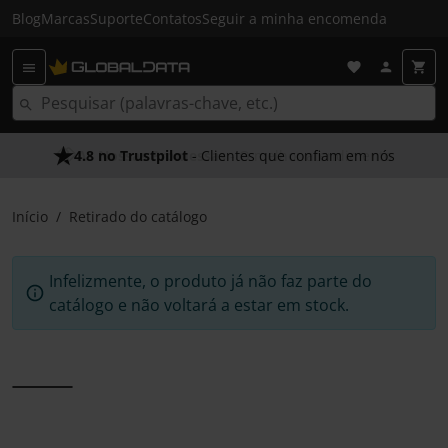
Blog
Marcas
Suporte
Contatos
Seguir a minha encomenda
4.8 no Trustpilot
As Nossas Promessas
- Clientes que confiam em nós
- O melhor atendimento
Início
Retirado do catálogo
Infelizmente, o produto já não faz parte do
catálogo e não voltará a estar em stock.