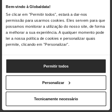
Ruído
Bem-vindo à Globaldata!
Minimo Ruído de Ventoinha
17,9 dB(A)
Se clicar em "Permitir todos", estará a dar-nos
Individual
permissão para usarmos cookies. Eles servem para que
possamos monitorar a utilização do nosso site, de forma
Ruído máximo de uma única
30,6 dB(A)
a melhorar a sua experiência. A qualquer momento pode
ventoinha
ler a nossa política de cookies e personalizar quais
permite, clicando em "Personalizar".
Portas Internas
Conectores da Ventoinha
4 pinos (PWM)
Permitir todos
Materiais
Personalizar
Material Base da Placa
Cobre
Tecnicamente necessário
Material do Heat Sink
Alumínio / cobre