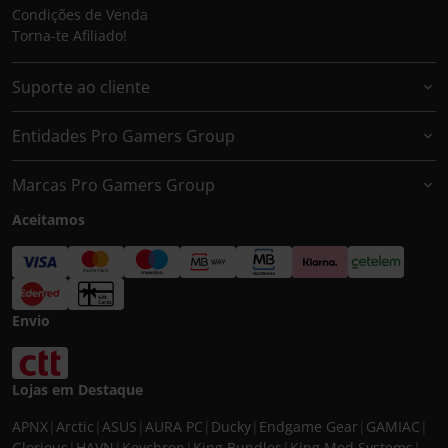
Condições de Venda
Torna-te Afiliado!
Suporte ao cliente
Entidades Pro Gamers Group
Marcas Pro Gamers Group
Aceitamos
Envio
Lojas em Destaque
APNX
|
Arctic
|
ASUS
|
AURA PC
|
Ducky
|
Endgame Gear
|
GAMIAC
|
Glorious
|
HAVN
|
Keychron
|
King Bundles
|
King Mod Systems
|