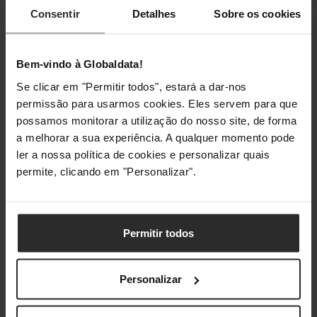
(Base)
Consentir
Detalhes
Sobre os cookies
GPU Clock Máximo
1807 MHz
(Boost)
Bem-vindo à Globaldata!
Se clicar em "Permitir todos", estará a dar-nos
Arrefecimento
permissão para usarmos cookies. Eles servem para que
possamos monitorar a utilização do nosso site, de forma
Número de
2
a melhorar a sua experiência. A qualquer momento pode
Ventoinhas da
ler a nossa política de cookies e personalizar quais
Placa Gráfica
permite, clicando em "Personalizar".
Refrigeração a Água
Permitir todos
Watercooling
Não
Personalizar
Portas Internas