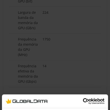
GPU (bit)
Largura de
224
banda da
memória da
GPU (GB/s)
Frequência
1750
da memória
da GPU
(MHz)
Frequência
14
efetiva da
memória da
GPU (Gbps)
Velocidades de Clock
GPU Clock Máximo
1552 MHz