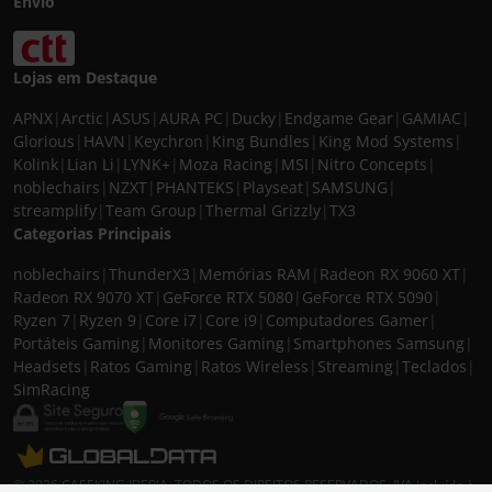
Envio
Lojas em Destaque
APNX
|
Arctic
|
ASUS
|
AURA PC
|
Ducky
|
Endgame Gear
|
GAMIAC
|
Glorious
|
HAVN
|
Keychron
|
King Bundles
|
King Mod Systems
|
Kolink
|
Lian Li
|
LYNK+
|
Moza Racing
|
MSI
|
Nitro Concepts
|
noblechairs
|
NZXT
|
PHANTEKS
|
Playseat
|
SAMSUNG
|
streamplify
|
Team Group
|
Thermal Grizzly
|
TX3
Categorias Principais
noblechairs
|
ThunderX3
|
Memórias RAM
|
Radeon RX 9060 XT
|
Radeon RX 9070 XT
|
GeForce RTX 5080
|
GeForce RTX 5090
|
Ryzen 7
|
Ryzen 9
|
Core i7
|
Core i9
|
Computadores Gamer
|
Portáteis Gaming
|
Monitores Gaming
|
Smartphones Samsung
|
Headsets
|
Ratos Gaming
|
Ratos Wireless
|
Streaming
|
Teclados
|
SimRacing
© 2026 CASEKING IBERIA. TODOS OS DIREITOS RESERVADOS. IVA incluído à