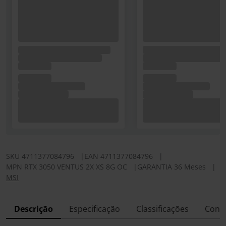
SKU
4711377084796
|
EAN
4711377084796
|
MPN
RTX 3050 VENTUS 2X XS 8G OC
|
GARANTIA 36 Meses
|
MSI
Descrição
Especificação
Classificações
Conf