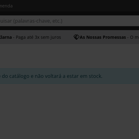
omenda
Klarna
- Paga até 3x sem juros
As Nossas Promessas
- O melhor at
e do catálogo e não voltará a estar em stock.