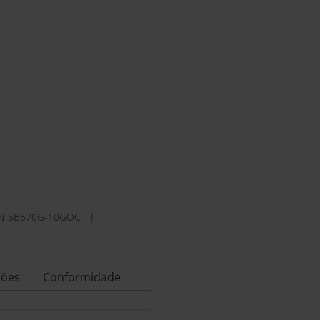
N
SB570G-10GOC
|
ções
Conformidade