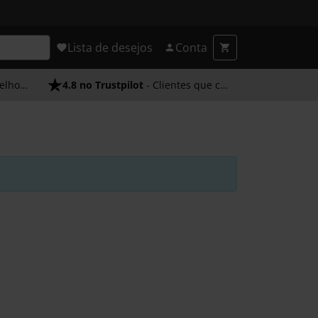
Lista de desejos
Conta
endimento
4.8 no Trustpilot
- Clientes que confiam em nós