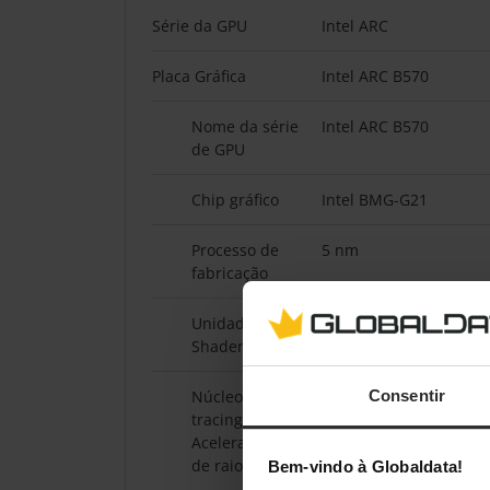
Série da GPU
Intel ARC
Placa Gráfica
Intel ARC B570
Nome da série
Intel ARC B570
de GPU
Chip gráfico
Intel BMG-G21
Processo de
5 nm
fabricação
Unidades de
2304
Shader
Consentir
Núcleos de ray
18
tracing /
Aceleradores
de raios
Bem-vindo à Globaldata!