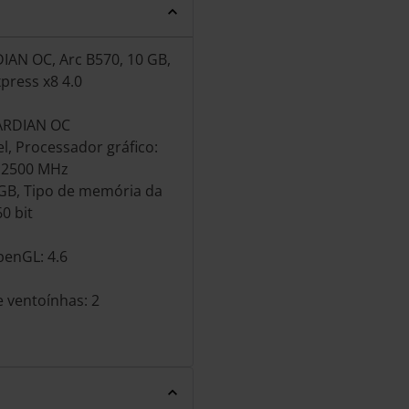
IAN OC, Arc B570, 10 GB,
xpress x8 4.0
UARDIAN OC
el, Processador gráfico:
: 2500 MHz
 GB, Tipo de memória da
0 bit
penGL: 4.6
e ventoínhas: 2