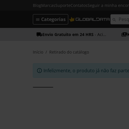
Blog
Marcas
Suporte
Contatos
Seguir a minha enc
Categorias
Envio Gratuito em 24 HRS
- Acima dos 50€
Início
Retirado do catálogo
Infelizmente, o produto já não faz part