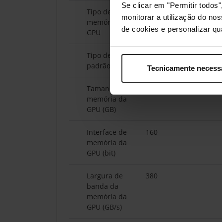
Se clicar em "Permitir todo
Tipo de
GDDR6
monitorar a utilização do no
memória da
de cookies e personalizar qu
GPU
Tipo de slot
PCIe 4.0
padrão
Tecnicamente necess
Tamanho da
10
memória da
GPU (GB)
Interface de
160
memória da
GPU (bit)
Largura de
380
banda da
memória da
GPU (GB/s)