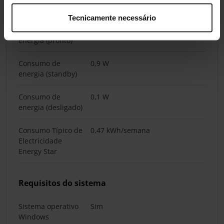
(impressão)
Tecnicamente necessário
Consumo de
4,9 W
energia (pronto)
Consumo de
0,9 W
energia (standby)
Consumo de
0,1 W
energia (desligado)
Consumo Típico de
0,47 kWh/semana
Electricidade
Energy Star
Requisitos do sistema
Sistema operativo
Sim
Windows