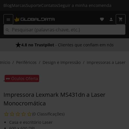
Blog
Marcas
Suporte
Contatos
Seguir a minha encomenda
4.8 no Trustpilot
- Clientes que confiam em nós
Início
Periféricos
Design e Impressão
Impressoras a Laser
🕶️ Óculos Oferta
Impressora Lexmark MS431dn a Laser
Monocromática
(0 Classificações)
Casa e escritório Laser
600 x 600 DPI