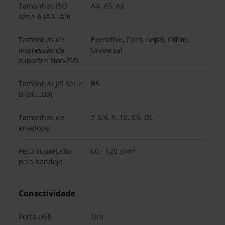
Tamanhos ISO
A4, A5, A6
série A (A0…A9)
Tamanhos de
Executive, Folio, Legal, Oficio,
impressão de
Universal
suportes Non-ISO
Tamanhos JIS série
B5
B (B0...B9)
Tamanhos de
7 3/4, 9, 10, C5, DL
envelope
Peso suportado
60 - 120 g/m²
pela bandeja
Conectividade
Porta USB
Sim