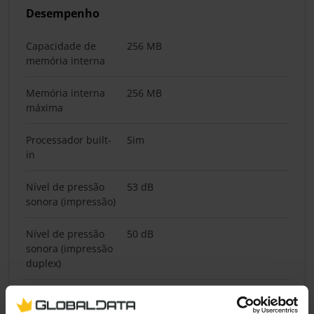
Desempenho
Capacidade de
256 MB
memória interna
Memória interna
256 MB
máxima
Processador built-
Sim
in
Nível de pressão
53 dB
sonora (impressão)
Nível de pressão
50 dB
sonora (impressão
duplex)
Nível de potência
14 dB
sonora (standby)