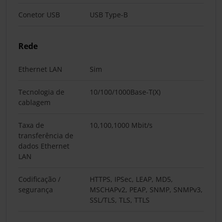
Conetor USB
USB Type-B
Rede
Ethernet LAN
Sim
Tecnologia de
10/100/1000Base-T(X)
cablagem
Taxa de
10,100,1000 Mbit/s
transferência de
dados Ethernet
LAN
Codificação /
HTTPS, IPSec, LEAP, MD5,
segurança
MSCHAPv2, PEAP, SNMP, SNMPv3,
SSL/TLS, TLS, TTLS