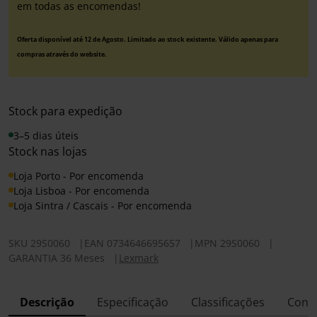
em todas as encomendas!
Oferta disponível até 12 de Agosto. Limitado ao stock existente. Válido apenas para
compras através do website.
Stock para expedição
3–5 dias úteis
Stock nas lojas
Loja Porto - Por encomenda
Loja Lisboa - Por encomenda
Loja Sintra / Cascais - Por encomenda
SKU
29S0060
|
EAN
0734646695657
|
MPN
29S0060
|
GARANTIA 36 Meses
|
Lexmark
Descrição
Especificação
Classificações
Conf