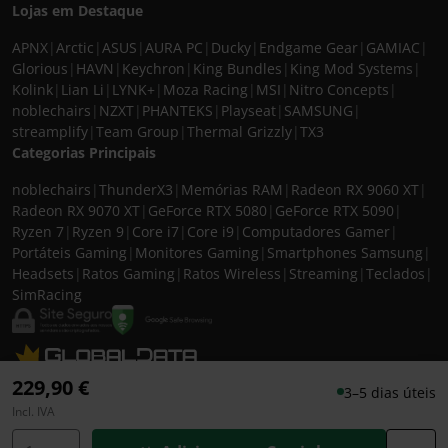
Lojas em Destaque
APNX
|
Arctic
|
ASUS
|
AURA PC
|
Ducky
|
Endgame Gear
|
GAMIAC
|
Glorious
|
HAVN
|
Keychron
|
King Bundles
|
King Mod Systems
|
Kolink
|
Lian Li
|
LYNK+
|
Moza Racing
|
MSI
|
Nitro Concepts
|
noblechairs
|
NZXT
|
PHANTEKS
|
Playseat
|
SAMSUNG
|
streamplify
|
Team Group
|
Thermal Grizzly
|
TX3
Categorias Principais
noblechairs
|
ThunderX3
|
Memórias RAM
|
Radeon RX 9060 XT
|
Radeon RX 9070 XT
|
GeForce RTX 5080
|
GeForce RTX 5090
|
Ryzen 7
|
Ryzen 9
|
Core i7
|
Core i9
|
Computadores Gamer
|
Portáteis Gaming
|
Monitores Gaming
|
Smartphones Samsung
|
Headsets
|
Ratos Gaming
|
Ratos Wireless
|
Streaming
|
Teclados
|
SimRacing
© 2026 CASEKING IBERIA. TODOS OS DIREITOS RESERVADOS. IVA incluído à
229,90 €
3–5 dias úteis
taxa em vigor para todos os produtos. As fotos apresentadas podem não
Incl. IVA
corresponder às configurações descritas. Preços e especificações sujeitos a
alteração sem aviso prévio. A caseking Iberia declina qualquer