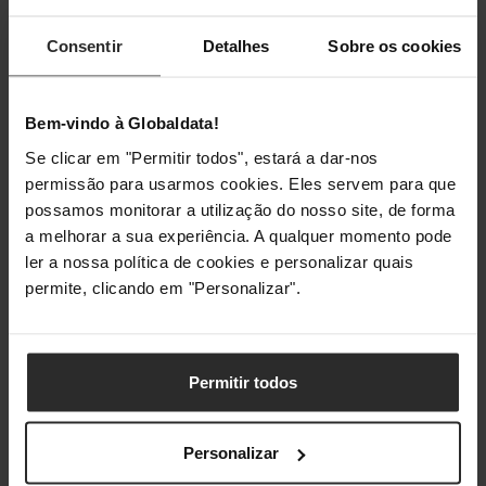
Consentir
Detalhes
Sobre os cookies
Design
Posicionamento no
Casa e escritório
Bem-vindo à Globaldata!
mercado
Se clicar em "Permitir todos", estará a dar-nos
permissão para usarmos cookies. Eles servem para que
Cor do produto
Preto, Branco
possamos monitorar a utilização do nosso site, de forma
Visor incorporado
Sim
a melhorar a sua experiência. A qualquer momento pode
ler a nossa política de cookies e personalizar quais
Visor
LCD
permite, clicando em "Personalizar".
Visor a cores
Não
Permitir todos
Gestão de energia
Personalizar
Consumo de
570 W
energia