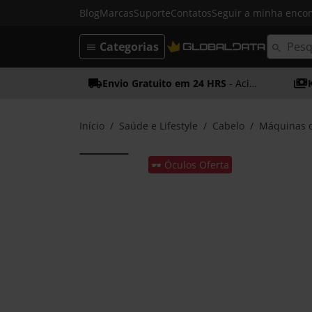
Blog
Marcas
Suporte
Contatos
Seguir a minha enc
Categorias
Envio Gratuito em 24 HRS
- Acima dos 50€
Início
Saúde e Lifestyle
Cabelo
Máquinas d
🕶️ Óculos Oferta