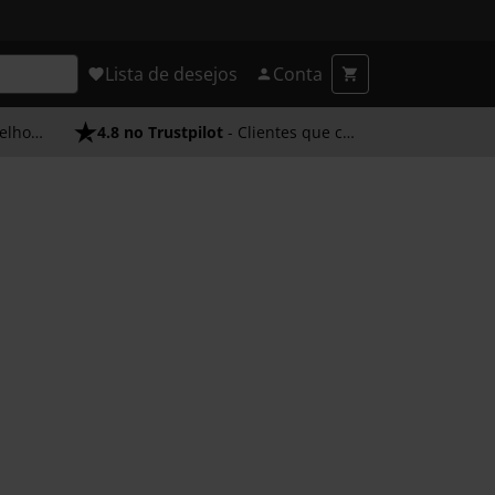
Lista de desejos
Conta
endimento
4.8 no Trustpilot
- Clientes que confiam em nós