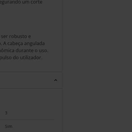
segurando um corte
 ser robusto e
o. A cabeça angulada
nómica durante o uso.
pulso do utilizador.
3
Sim