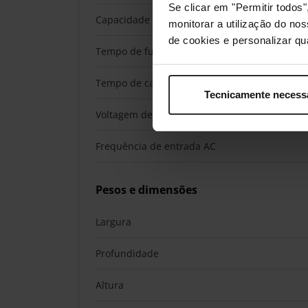
Se clicar em "Permitir todo
Capacidade da bateria
monitorar a utilização do no
de cookies e personalizar qu
Tempo de funcionamento
Tempo de carga
Tecnicamente necess
Voltagem de entrada AC
Frequência de entrada AC
Pesos e dimensões
Largura
Profundidade
Altura