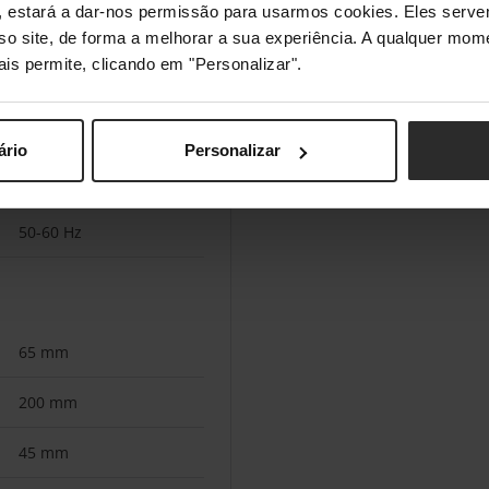
s", estará a dar-nos permissão para usarmos cookies. Eles ser
500 mAh
sso site, de forma a melhorar a sua experiência. A qualquer mome
ais permite, clicando em "Personalizar".
60 min
90 h
ário
Personalizar
220-240 V
50-60 Hz
65 mm
200 mm
45 mm