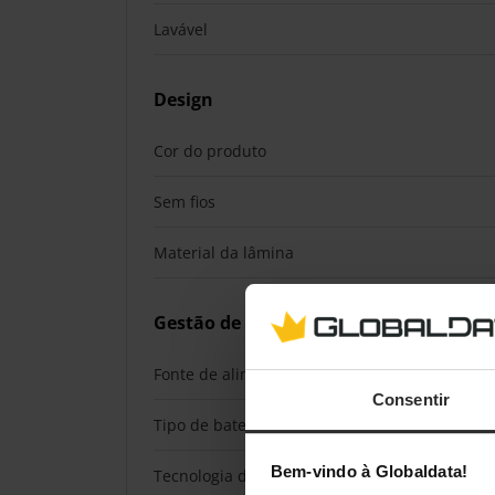
Lavável
Design
Cor do produto
Sem fios
Material da lâmina
Gestão de energia
Fonte de alimentação
Consentir
Tipo de bateria
Bem-vindo à Globaldata!
Tecnologia da bateria