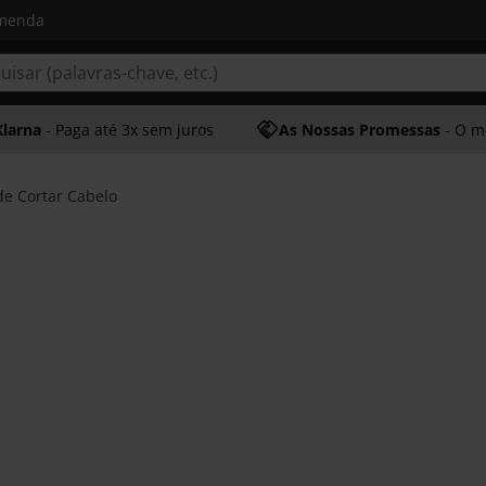
omenda
Klarna
- Paga até 3x sem juros
As Nossas Promessas
- O melhor at
e Cortar Cabelo