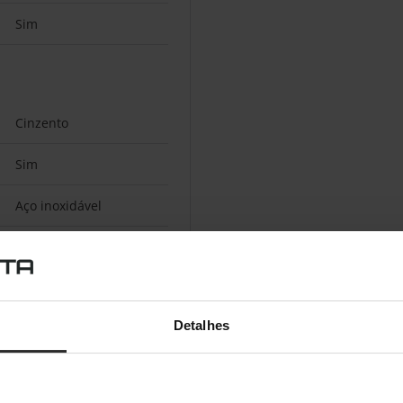
Sim
Cinzento
Sim
Aço inoxidável
Bateria
Detalhes
Bateria incorporada
Lítio