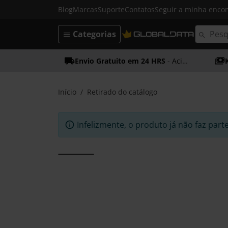
Blog
Marcas
Suporte
Contatos
Seguir a minha enc
Categorias
Envio Gratuito em 24 HRS
- Acima dos 50€
Início
Retirado do catálogo
Infelizmente, o produto já não faz part