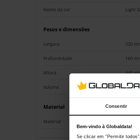
Nome da cor
Light 
Pesos e dimensões
Largura
320 m
Profundidade
160 m
Altura
440 m
Volume
21 l
Consentir
Material
Material
Fibra, 
Bem-vindo à Globaldata!
Se clicar em "Permitir todo