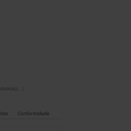
HR4904GL
|
ções
Conformidade