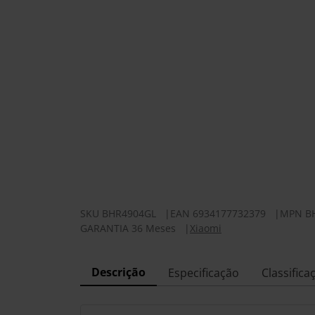
SKU
BHR4904GL
|
EAN
6934177732379
|
MPN
B
GARANTIA 36 Meses
|
Xiaomi
Descrição
Especificação
Classifica