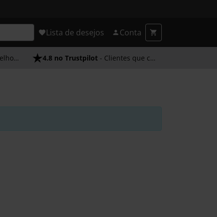
Lista de desejos
Conta
endimento
4.8 no Trustpilot
- Clientes que confiam em nós