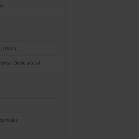
to
 (15.6")
rontal, Bolso lateral
de molas