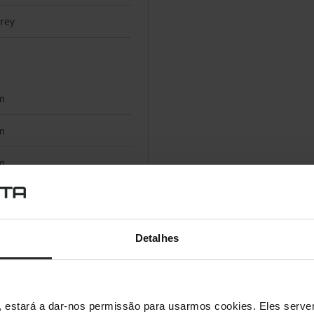
Grey
m
m
m
Detalhes
Poliéster
s", estará a dar-nos permissão para usarmos cookies. Eles ser