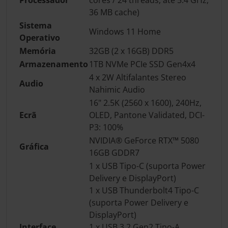
36 MB cache)
Sistema
Windows 11 Home
Operativo
Memória
32GB (2 x 16GB) DDR5
Armazenamento
1TB NVMe PCIe SSD Gen4x4
4 x 2W Altifalantes Stereo
Audio
Nahimic Audio
16" 2.5K (2560 x 1600), 240Hz,
Ecrã
OLED, Pantone Validated, DCI-
P3: 100%
NVIDIA® GeForce RTX™ 5080
Gráfica
16GB GDDR7
1 x USB Tipo-C (suporta Power
Delivery e DisplayPort)
1 x USB Thunderbolt4 Tipo-C
(suporta Power Delivery e
DisplayPort)
Interface
1 x USB 3.2 Gen2 Tipo-A