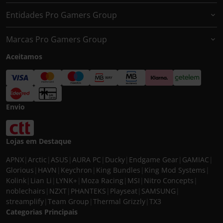
Entidades Pro Gamers Group
Marcas Pro Gamers Group
Aceitamos
Envio
Lojas em Destaque
APNX
|
Arctic
|
ASUS
|
AURA PC
|
Ducky
|
Endgame Gear
|
GAMIAC
|
Glorious
|
HAVN
|
Keychron
|
King Bundles
|
King Mod Systems
|
Kolink
|
Lian Li
|
LYNK+
|
Moza Racing
|
MSI
|
Nitro Concepts
|
noblechairs
|
NZXT
|
PHANTEKS
|
Playseat
|
SAMSUNG
|
streamplify
|
Team Group
|
Thermal Grizzly
|
TX3
Categorias Principais