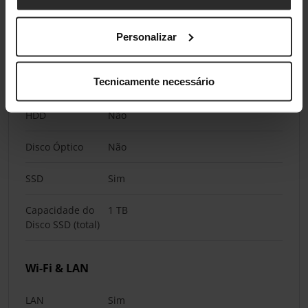
Tipo de
DDR5
Personalizar
Memória
Tecnicamente necessário
Armazenamento
HDD
Não
Disco Óptico
Não
SSD
Sim
Capacidade do
1 TB
Disco SSD (total)
Wi-Fi & LAN
LAN
Sim