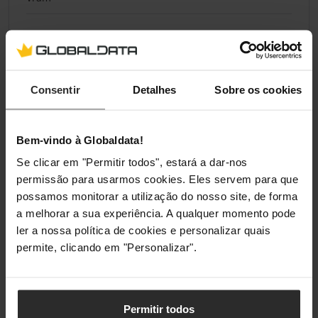
Ecrã
Resolução do
WQXD (2,560 x 1,600 pixels)
Consentir
Detalhes
Sobre os cookies
Ecrã
Refresh Rate do
240 Hz
ecrã
Bem-vindo à Globaldata!
Se clicar em "Permitir todos", estará a dar-nos
Tipo de Painel
OLED
permissão para usarmos cookies. Eles servem para que
de Ecrã
possamos monitorar a utilização do nosso site, de forma
a melhorar a sua experiência. A qualquer momento pode
Ecrã Tátil
Não
ler a nossa política de cookies e personalizar quais
permite, clicando em "Personalizar".
Memória
Tamanho da
32 GB
Permitir todos
Memória (total)