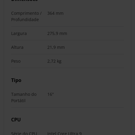
Comprimento /
364 mm
Profundidade
Largura
275,9 mm
Altura
21,9 mm
Peso
2,72 kg
Tipo
Tamanho do
16"
Portátil
CPU
Série do CPU
Intel Core Ultra 9