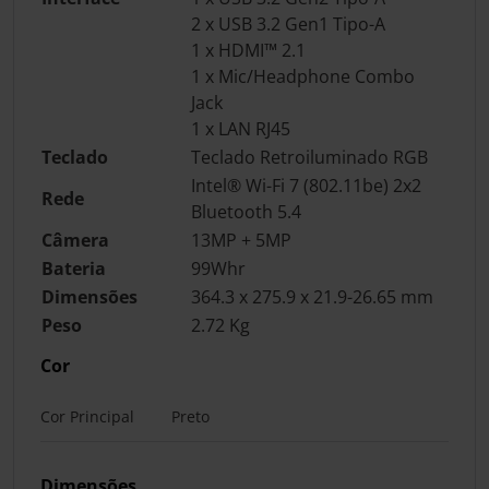
2 x USB 3.2 Gen1 Tipo-A
1 x HDMI™ 2.1
1 x Mic/Headphone Combo
Jack
1 x LAN RJ45
Teclado
Teclado Retroiluminado RGB
Intel® Wi-Fi 7 (802.11be) 2x2
Rede
Bluetooth 5.4
Câmera
13MP + 5MP
Bateria
99Whr
Dimensões
364.3 x 275.9 x 21.9-26.65 mm
Peso
2.72 Kg
Cor
Cor Principal
Preto
Dimensões