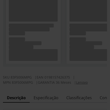
SKU
83F5006MPG
|
EAN
0198157426375
|
MPN
83F5006MPG
|
GARANTIA 36 Meses
|
Lenovo
Descrição
Especificação
Classificações
Conf