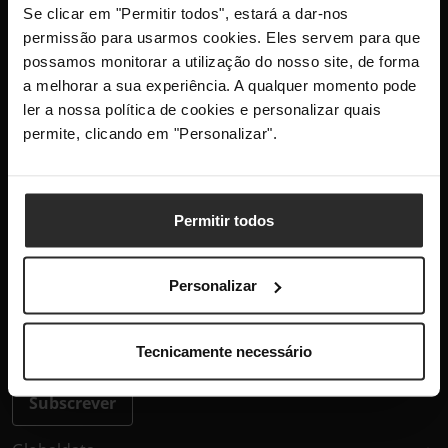
Se clicar em "Permitir todos", estará a dar-nos
+351 300 600 520
permissão para usarmos cookies. Eles servem para que
dias úteis das 10h-13h e 14h-18h
possamos monitorar a utilização do nosso site, de forma
info@globaldata.pt
a melhorar a sua experiência. A qualquer momento pode
As nossas comunidades
ler a nossa política de cookies e personalizar quais
permite, clicando em "Personalizar".
Mantenha-me atualizado com as últimas
novidades, lançamentos de produtos e
Permitir todos
promoções.
Personalizar
Este site está protegido pelo reCAPTCHA e aplica-se a
Política
Tecnicamente necessário
de Privacidade
e os
Termos de Serviço
da Google.
Subscrever