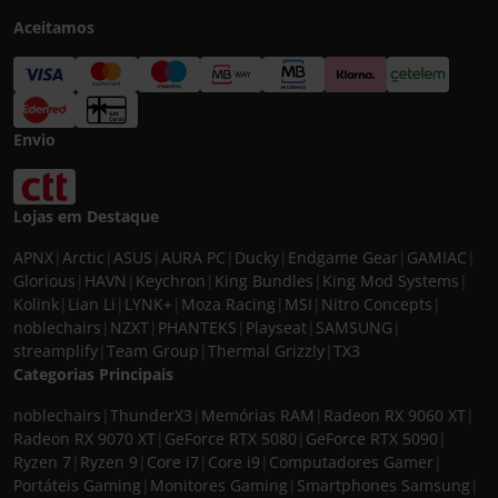
Aceitamos
Envio
Lojas em Destaque
APNX
|
Arctic
|
ASUS
|
AURA PC
|
Ducky
|
Endgame Gear
|
GAMIAC
|
Glorious
|
HAVN
|
Keychron
|
King Bundles
|
King Mod Systems
|
Kolink
|
Lian Li
|
LYNK+
|
Moza Racing
|
MSI
|
Nitro Concepts
|
noblechairs
|
NZXT
|
PHANTEKS
|
Playseat
|
SAMSUNG
|
streamplify
|
Team Group
|
Thermal Grizzly
|
TX3
Categorias Principais
noblechairs
|
ThunderX3
|
Memórias RAM
|
Radeon RX 9060 XT
|
Radeon RX 9070 XT
|
GeForce RTX 5080
|
GeForce RTX 5090
|
Ryzen 7
|
Ryzen 9
|
Core i7
|
Core i9
|
Computadores Gamer
|
Portáteis Gaming
|
Monitores Gaming
|
Smartphones Samsung
|