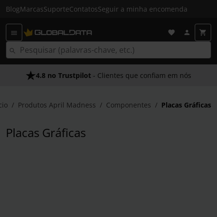
Blog
Marcas
Suporte
Contatos
Seguir a minha encomenda
4.8 no Trustpilot
As Nossas Promessas
- Clientes que confiam em nós
- O melhor atendimento
cio
Produtos April Madness
Componentes
Placas Gráficas
Placas Gráficas