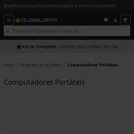
Blog
Marcas
Suporte
Contatos
Seguir a minha encomenda
4.8 no Trustpilot
As Nossas Promessas
- Clientes que confiam em nós
- O melhor atendimento
Início
Produtos King Deals
Computadores Portáteis
Computadores Portáteis