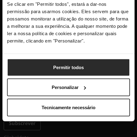
Se clicar em "Permitir todos", estará a dar-nos
+351 300 600 520
permissão para usarmos cookies. Eles servem para que
dias úteis das 10h-13h e 14h-18h
possamos monitorar a utilização do nosso site, de forma
info@globaldata.pt
a melhorar a sua experiência. A qualquer momento pode
As nossas comunidades
ler a nossa política de cookies e personalizar quais
permite, clicando em "Personalizar".
Mantenha-me atualizado com as últimas
novidades, lançamentos de produtos e
Permitir todos
promoções.
Personalizar
Este site está protegido pelo reCAPTCHA e aplica-se a
Política
Tecnicamente necessário
de Privacidade
e os
Termos de Serviço
da Google.
Subscrever