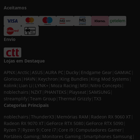
Aceitamos
Envio
Lojas em Destaque
APNX
|
Arctic
|
ASUS
|
AURA PC
|
Ducky
|
Endgame Gear
|
GAMIAC
|
Glorious
|
HAVN
|
Keychron
|
King Bundles
|
King Mod Systems
|
Kolink
|
Lian Li
|
LYNK+
|
Moza Racing
|
MSI
|
Nitro Concepts
|
noblechairs
|
NZXT
|
PHANTEKS
|
Playseat
|
SAMSUNG
|
streamplify
|
Team Group
|
Thermal Grizzly
|
TX3
Categorias Principais
noblechairs
|
ThunderX3
|
Memórias RAM
|
Radeon RX 9060 XT
|
Radeon RX 9070 XT
|
GeForce RTX 5080
|
GeForce RTX 5090
|
Ryzen 7
|
Ryzen 9
|
Core i7
|
Core i9
|
Computadores Gamer
|
Portáteis Gaming
|
Monitores Gaming
|
Smartphones Samsung
|