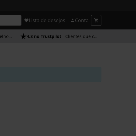
Lista de desejos
Conta
endimento
4.8 no Trustpilot
- Clientes que confiam em nós