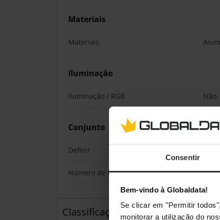
Materiais
Materiais
Alum
Iluminação
Iluminação / RGB
Não
Conjunto
Definir
Sim
Consentir
Número de Produtos no Conjunto
10
Bem-vindo à Globaldata!
Se clicar em "Permitir todo
Classificações
monitorar a utilização do no