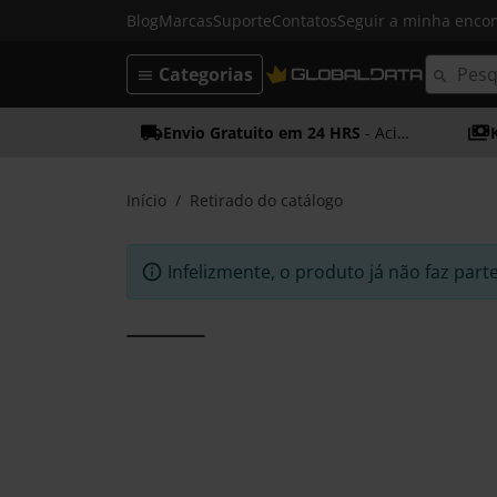
Blog
Marcas
Suporte
Contatos
Seguir a minha enc
Categorias
Envio Gratuito em 24 HRS
- Acima dos 50€
Início
Retirado do catálogo
Infelizmente, o produto já não faz part