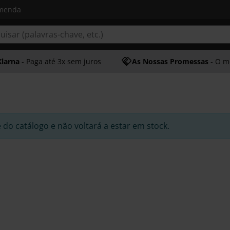
omenda
Klarna
- Paga até 3x sem juros
As Nossas Promessas
- O melhor at
e do catálogo e não voltará a estar em stock.