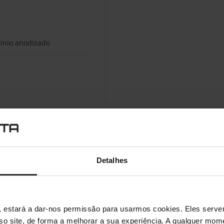
ínio anodizado
Detalhes
s", estará a dar-nos permissão para usarmos cookies. Eles ser
sso site, de forma a melhorar a sua experiência. A qualquer mome