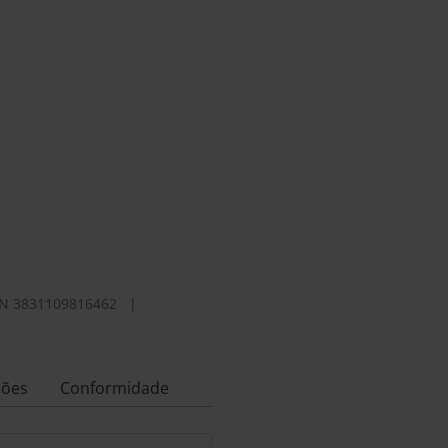
N
3831109816462
|
ções
Conformidade