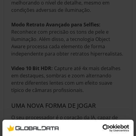
melhorando o nível de detalhe, mesmo em
condições adversas de iluminação.
Modo Retrato Avançado para Selfies:
Reconhece com precisão os tons de pele e
iluminação. Além disso, a tecnologia Object
Aware processa cada elemento de forma
independente para obter retratos hiperrealistas.
Video 10 Bit HDR:
Capture até 4x mais detalhes
em destaques, sombras e zoom alternando
entre diferentes lentes com um efeito suave
típico de câmaras profissionais.
UMA NOVA FORMA DE JOGAR
O seu processador é o coração da IA, capaz de
executar várias funções de IA no próprio
dispositivo, sem a necessidade de conexão. Além