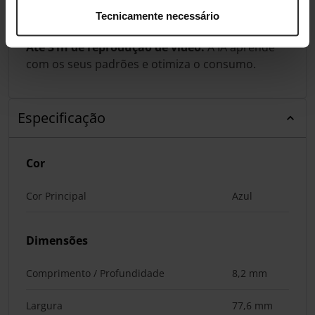
conteúdo multimédia.
Tecnicamente necessário
Até 31h de reprodução de vídeo:
A IA aprende
com os seus padrões e otimiza o consumo.
Especificação
Cor
Cor Principal
Azul
Dimensões
Comprimento / Profundidade
8,2 mm
Largura
77,6 mm