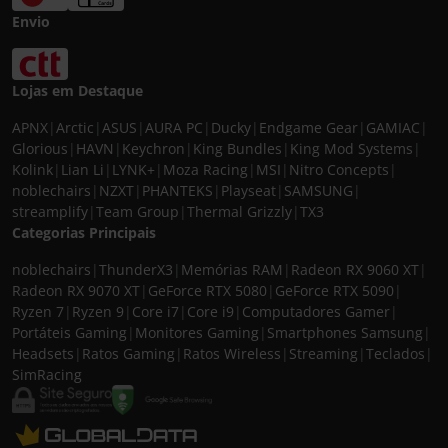
Envio
Lojas em Destaque
APNX
|
Arctic
|
ASUS
|
AURA PC
|
Ducky
|
Endgame Gear
|
GAMIAC
|
Glorious
|
HAVN
|
Keychron
|
King Bundles
|
King Mod Systems
|
Kolink
|
Lian Li
|
LYNK+
|
Moza Racing
|
MSI
|
Nitro Concepts
|
noblechairs
|
NZXT
|
PHANTEKS
|
Playseat
|
SAMSUNG
|
streamplify
|
Team Group
|
Thermal Grizzly
|
TX3
Categorias Principais
noblechairs
|
ThunderX3
|
Memórias RAM
|
Radeon RX 9060 XT
|
Radeon RX 9070 XT
|
GeForce RTX 5080
|
GeForce RTX 5090
|
Ryzen 7
|
Ryzen 9
|
Core i7
|
Core i9
|
Computadores Gamer
|
Portáteis Gaming
|
Monitores Gaming
|
Smartphones Samsung
|
Headsets
|
Ratos Gaming
|
Ratos Wireless
|
Streaming
|
Teclados
|
SimRacing