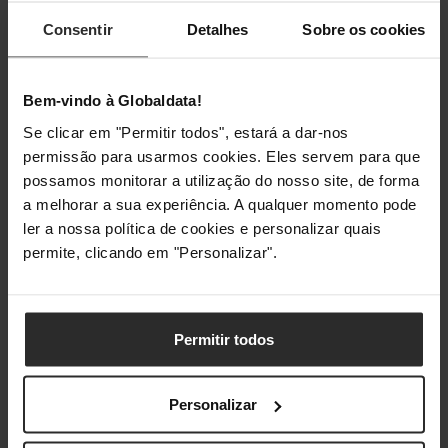
disso, o Galaxy S25 tem os componentes mais
Consentir
Detalhes
Sobre os cookies
avançados da Samsung, para oferecer a maior
experiencia num Smartphone.
Bem-vindo à Globaldata!
Snapdragon 8 Elite:
O processador de 3nm mais
avançado num Galaxy.
Se clicar em "Permitir todos", estará a dar-nos
permissão para usarmos cookies. Eles servem para que
Otimizado para AI:
NPU até 40% mais potente,
possamos monitorar a utilização do nosso site, de forma
oferece funções IA sem necessidade de internet.
a melhorar a sua experiência. A qualquer momento pode
ler a nossa política de cookies e personalizar quais
Gráficos com qualidade de consola:
Até 41%
permite, clicando em "Personalizar".
melhor desempenho em jogos ray-traced.
Tecnologia Pro Scaler:
A IA analisa a imagem e
Permitir todos
faz upscalling para melhorar sua qualidade em
até 43%.
Personalizar
Ecrã Dynamic AMOLED 2X 120Hz:
Até 2.600 nits
de brilho para que desfrute de todo o seu