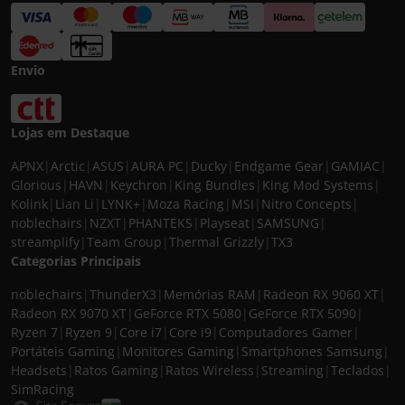
Envio
Lojas em Destaque
APNX
|
Arctic
|
ASUS
|
AURA PC
|
Ducky
|
Endgame Gear
|
GAMIAC
|
Glorious
|
HAVN
|
Keychron
|
King Bundles
|
King Mod Systems
|
Kolink
|
Lian Li
|
LYNK+
|
Moza Racing
|
MSI
|
Nitro Concepts
|
noblechairs
|
NZXT
|
PHANTEKS
|
Playseat
|
SAMSUNG
|
streamplify
|
Team Group
|
Thermal Grizzly
|
TX3
Categorias Principais
noblechairs
|
ThunderX3
|
Memórias RAM
|
Radeon RX 9060 XT
|
Radeon RX 9070 XT
|
GeForce RTX 5080
|
GeForce RTX 5090
|
Ryzen 7
|
Ryzen 9
|
Core i7
|
Core i9
|
Computadores Gamer
|
Portáteis Gaming
|
Monitores Gaming
|
Smartphones Samsung
|
Headsets
|
Ratos Gaming
|
Ratos Wireless
|
Streaming
|
Teclados
|
SimRacing