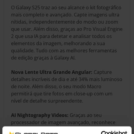
O Galaxy S25 traz ao seu alcance o kit fotográfico
mais completo e avançado. Capte imagens ultra
nítidas, independentemente do modo ou zoom
que usar. Além disso, graças ao Pro Visual Engine
2 que usa IA para detetar e analisar todos os
elementos da imagem, melhorando a sua
qualidade. Tudo com as melhores ferramentas
de edição graças à Galaxy AI.
Nova Lente Ultra Grande Angular:
Capture
detalhes incríveis de dia e até 34% mais luminoso
de noite. Além disso, o seu modo Macro
permitirá que tire fotos em close-up com um
nível de detalhe surpreendente.
AI Nightography Videos:
Graças ao seu
processador de imagem avançado, reconhece
objetos em movimento, reduzindo o ruído e