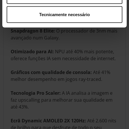
disso, o Galaxy S25 tem os componentes mais
avançados da Samsung, para oferecer a maior
Tecnicamente necessário
experiencia num Smartphone.
Snapdragon 8 Elite:
O processador de 3nm mais
avançado num Galaxy.
Otimizado para AI:
NPU até 40% mais potente,
oferece funções IA sem necessidade de internet.
Gráficos com qualidade de consola:
Até 41%
melhor desempenho em jogos ray-traced.
Tecnologia Pro Scaler:
A IA analisa a imagem e
faz upscalling para melhorar sua qualidade em
até 43%.
Ecrã Dynamic AMOLED 2X 120Hz:
Até 2.600 nits
de brilho para que desfrute de todo o seu