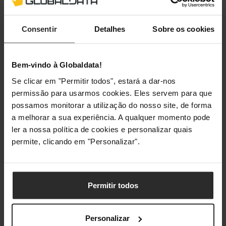
melhorando o nível de detalhe, mesmo em
condições adversas de iluminação.
Consentir
Detalhes
Sobre os cookies
Modo Retrato Avançado para Selfies:
Reconhece com precisão os tons de pele e
iluminação. Além disso, a tecnologia Object
Bem-vindo à Globaldata!
Aware processa cada elemento de forma
Se clicar em "Permitir todos", estará a dar-nos
independente para obter retratos hiperrealistas.
permissão para usarmos cookies. Eles servem para que
possamos monitorar a utilização do nosso site, de forma
Video 10 Bit HDR:
Capture até 4x mais detalhes
a melhorar a sua experiência. A qualquer momento pode
em destaques, sombras e zoom alternando
ler a nossa política de cookies e personalizar quais
entre diferentes lentes com um efeito suave
permite, clicando em "Personalizar".
típico de câmaras profissionais.
UMA NOVA FORMA DE JOGAR
Permitir todos
O seu processador é o coração da IA, capaz de
executar várias funções de IA no próprio
Personalizar
dispositivo, sem a necessidade de conexão. Além