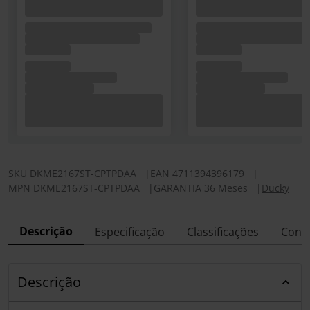
SKU
DKME2167ST-CPTPDAA
|
EAN
4711394396179
|
MPN
DKME2167ST-CPTPDAA
|
GARANTIA 36 Meses
|
Ducky
Descrição
Especificação
Classificações
Conf
Descrição