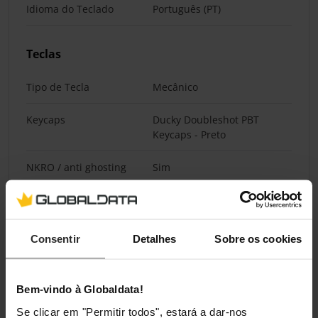
Idioma do Teclado
Português (PT)
Teclas
Tipo de Tecla
Mecânico
Keycaps
Ducky Doubleshot PBT
Keycaps - Preto
NKRO / anti ghosting
Sim
Número de Botões /
67
Teclas
Consentir
Detalhes
Sobre os cookies
Switches
Bem-vindo à Globaldata!
Switch
Cherry MX Blue
Se clicar em "Permitir todos", estará a dar-nos