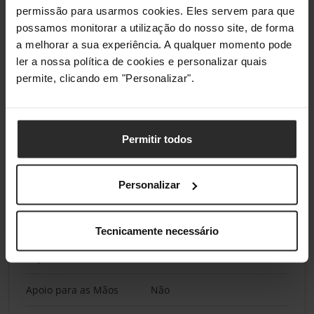
Switches Hot Swappable
Sim
permissão para usarmos cookies. Eles servem para que
possamos monitorar a utilização do nosso site, de forma
Estabilizadores Pré-
Sim
a melhorar a sua experiência. A qualquer momento pode
Lubrificados
ler a nossa política de cookies e personalizar quais
permite, clicando em "Personalizar".
Características dos Periféricos
Saída de Áudio
Não
Permitir todos
Teclas Multimédia
Sim
Dedicadas
Personalizar
Incluindo Keycaps
Sim
Adicionais
Tecnicamente necessário
Suporte Makro
Sim
Apoio para as Mãos
Não