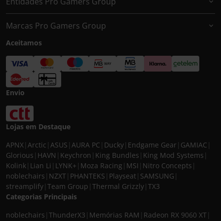
Entidades Pro Gamers Group
Marcas Pro Gamers Group
Aceitamos
Envio
Lojas em Destaque
APNX
|
Arctic
|
ASUS
|
AURA PC
|
Ducky
|
Endgame Gear
|
GAMIAC
|
Glorious
|
HAVN
|
Keychron
|
King Bundles
|
King Mod Systems
|
Kolink
|
Lian Li
|
LYNK+
|
Moza Racing
|
MSI
|
Nitro Concepts
|
noblechairs
|
NZXT
|
PHANTEKS
|
Playseat
|
SAMSUNG
|
streamplify
|
Team Group
|
Thermal Grizzly
|
TX3
Categorias Principais
noblechairs
|
ThunderX3
|
Memórias RAM
|
Radeon RX 9060 XT
|