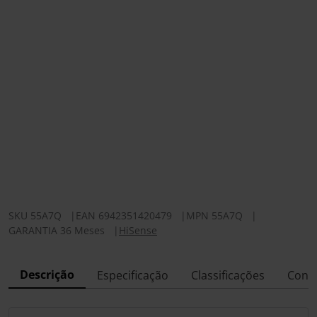
SKU
55A7Q
|
EAN
6942351420479
|
MPN
55A7Q
|
GARANTIA 36 Meses
|
HiSense
Descrição
Especificação
Classificações
Conf