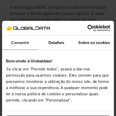
A tecnologia MEMC compensa o movimento para
eliminar a desfocagem em cenas rápidas. É ideal
para desportos acelerados ou jogos de ação
intensa. O resultado é uma imagem cristalina e
realista em qualquer movimento dinâmico.
Consentir
Detalhes
Sobre os cookies
Especificação
Bem-vindo à Globaldata!
Ecrã
Se clicar em "Permitir todos", estará a dar-nos
permissão para usarmos cookies. Eles servem para que
Tamanho do Ecrã em
55 "
possamos monitorar a utilização do nosso site, de forma
Polegadas
a melhorar a sua experiência. A qualquer momento pode
ler a nossa política de cookies e personalizar quais
Resolução do Ecrã
UHD (3,840 x 2,160
permite, clicando em "Personalizar".
pixels)
Aspect Ratio do Ecrã
16:9