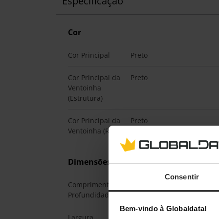
Especificação
Cor
Cor Principal
Preto
Cor Principal da
Preto
Ventoinha
(Estrutura)
Cor Principal da
Preto
Ventoinha (Rotor)
Dimensões
Consentir
Comprimento /
120 mm
Profundidade
Bem-vindo à Globaldata!
Largura
124,5 mm