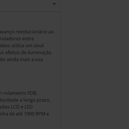
 avanço revolucionário ao
ntroladores entre
less utiliza um sinal
us efeitos de iluminação
do ainda mais a sua
um rolamento FDB,
locidade a longo prazo,
rsões LCD e LED
inha de até 1900 RPM e