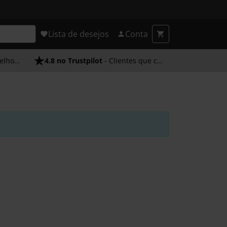
Lista de desejos
Conta
endimento
4.8 no Trustpilot
- Clientes que confiam em nós