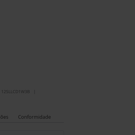
12SLLCD1W3B
|
ções
Conformidade