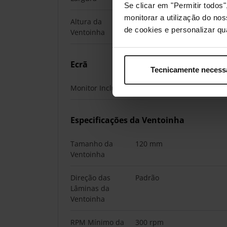
Se clicar em "Permitir todo
monitorar a utilização do no
Altura da
28 mm
de cookies e personalizar qu
Ventoinha
Ecrã
Tecnicamente necess
Monitor Incluído
Sim
Especificações da Ventoinha
Tamanho da
120 mm
Ventoinha
Direção das
Padrão
Lâminas da
Ventoinha
RPM Mínimo da
300 rpm