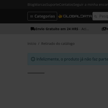
Blog
Marcas
Suporte
Contatos
Seguir a minha enc
Categorias
Envio Gratuito em 24 HRS
- Acima dos 50€
Início
Retirado do catálogo
Infelizmente, o produto já não faz part