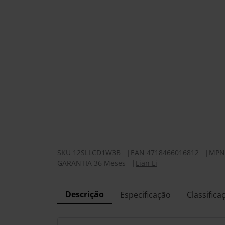
SKU
12SLLCD1W3B
|
EAN
4718466016812
|
MPN
GARANTIA 36 Meses
|
Lian Li
Descrição
Especificação
Classifica