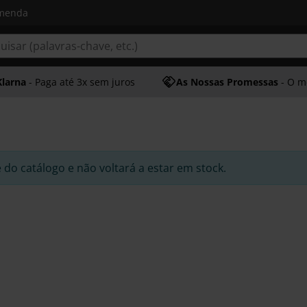
omenda
Klarna
- Paga até 3x sem juros
As Nossas Promessas
- O melhor at
e do catálogo e não voltará a estar em stock.