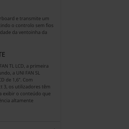
erboard e transmite um
tindo o controlo sem fios
cidade da ventoinha da
TE
FAN TL LCD, a primeira
undo, a UNI FAN SL
CD de 1,6”. Com
t 3, os utilizadores têm
ra exibir o conteúdo que
ência altamente