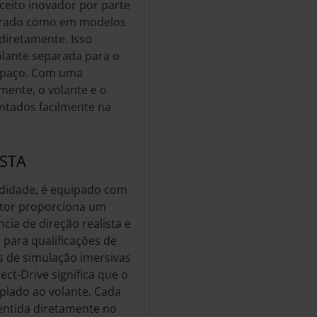
eito inovador por parte
parado como em modelos
 diretamente. Isso
olante separada para o
spaço. Com uma
mente, o volante e o
tados facilmente na
STA
didade, é equipado com
otor proporciona um
ia de direção realista e
 para qualificações de
s de simulação imersivas
ct-Drive significa que o
plado ao volante. Cada
entida diretamente no