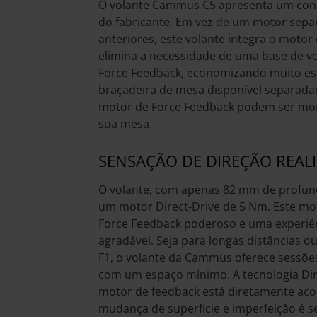
O volante Cammus C5 apresenta um conc
do fabricante. Em vez de um motor se
anteriores, este volante integra o motor
elimina a necessidade de uma base de v
Force Feedback, economizando muito e
braçadeira de mesa disponível separada
motor de Force Feedback podem ser mon
sua mesa.
SENSAÇÃO DE DIREÇÃO REALI
O volante, com apenas 82 mm de profun
um motor Direct-Drive de 5 Nm. Este m
Force Feedback poderoso e uma experiênc
agradável. Seja para longas distâncias ou
F1, o volante da Cammus oferece sessõe
com um espaço mínimo. A tecnologia Dire
motor de feedback está diretamente aco
mudança de superfície e imperfeição é s