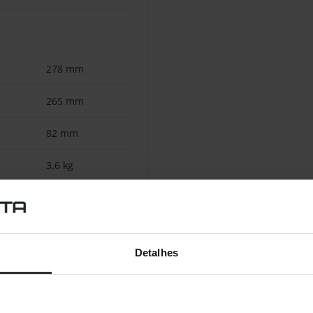
278 mm
265 mm
82 mm
3,6 kg
Alumínio
Detalhes