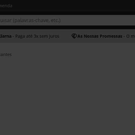
omenda
Klarna
- Paga até 3x sem juros
As Nossas Promessas
- O melhor at
lantes