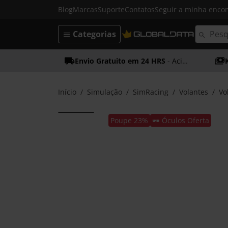
Blog
Marcas
Suporte
Contatos
Seguir a minha enc
Categorias
Envio Gratuito em 24 HRS
- Acima dos 50€
Início
Simulação
SimRacing
Volantes
Vo
Poupe 23%
🕶️ Óculos Oferta