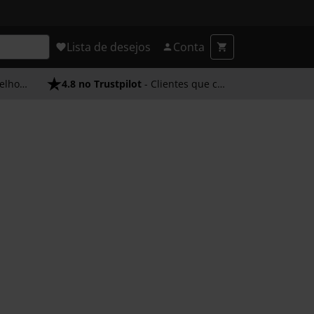
Lista de desejos
Conta
endimento
4.8 no Trustpilot
- Clientes que confiam em nós