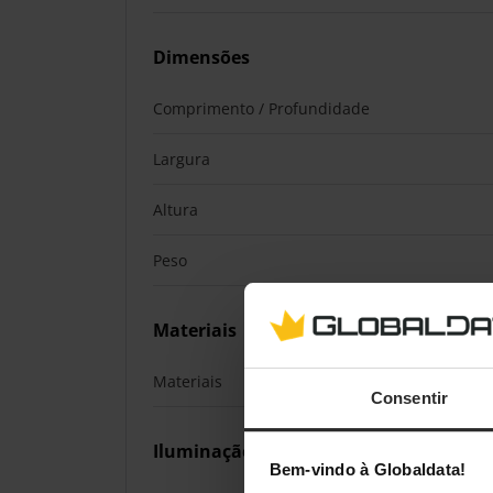
Dimensões
Comprimento / Profundidade
Largura
Altura
Peso
Materiais
Materiais
Consentir
Iluminação
Bem-vindo à Globaldata!