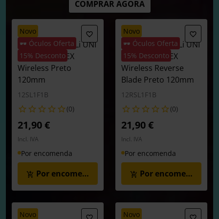
COMPRAR AGORA
novo
novo
🕶️ Óculos Oferta
🕶️ Óculos Oferta
Ventoinha Lian Li UNI
Ventoinha Lian Li UNI
FAN SL120 FLEX
15% Desconto
FAN SL120 FLEX
15% Desconto
Wireless Preto
Wireless Reverse
120mm
Blade Preto 120mm
12SL1F1B
12RSL1F1B
(0)
(0)
21,90 €
21,90 €
Incl. IVA
Incl. IVA
Por encomenda
Por encomenda
Por encomenda
Por encomenda
novo
novo