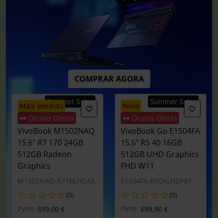
COMPRAR AGORA
Summer Sales
Summer Sales
mais vendido
novo
🕶️ Óculos Oferta
🕶️ Óculos Oferta
Portátil ASUS
Portátil ASUS
VivoBook M1502NAQ
VivoBook Go E1504FA
15.6" R7 170 24GB
15.6" R5 40 16GB
512GB Radeon
512GB UHD Graphics
Graphics
FHD W11
M1502NAQ-R71BLHDAS
E1504FA-R50ALHDPB1
(0)
(0)
Preço reduzido de
para
Preço reduzido de
para
PVPR:
699,00 €
PVPR:
699,90 €