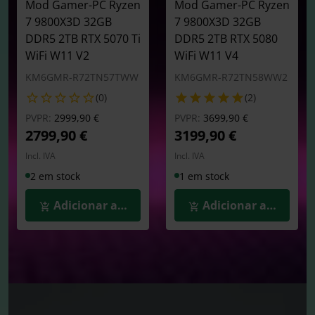
Mod Gamer-PC Ryzen
Mod Gamer-PC Ryzen
7 9800X3D 32GB
7 9800X3D 32GB
DDR5 2TB RTX 5070 Ti
DDR5 2TB RTX 5080
WiFi W11 V2
WiFi W11 V4
KM6GMR-R72TN57TWW
KM6GMR-R72TN58WW2
(0)
(2)
Preço reduzido de
para
Preço reduzido de
para
PVPR:
2999,90 €
PVPR:
3699,90 €
2799,90 €
3199,90 €
Incl. IVA
Incl. IVA
2 em stock
1 em stock
Adicionar ao Carrinho
Adicionar ao Carrin