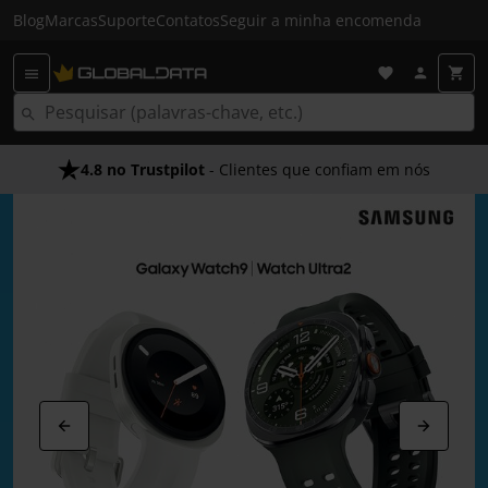
Blog
Marcas
Suporte
Contatos
Seguir a minha encomenda
4.8 no Trustpilot
Envio Gratuito em 24 HRS
- Clientes que confiam em nós
- Acima dos 50€