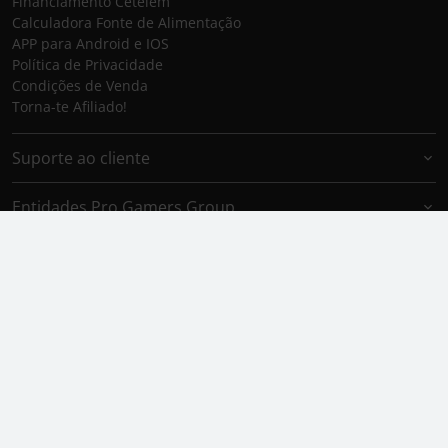
Financiamento Cetelem
Calculadora Fonte de Alimentação
APP para Android e IOS
Política de Privacidade
Condições de Venda
Torna-te Afiliado!
Suporte ao cliente
Entidades Pro Gamers Group
Marcas Pro Gamers Group
Aceitamos
Envio