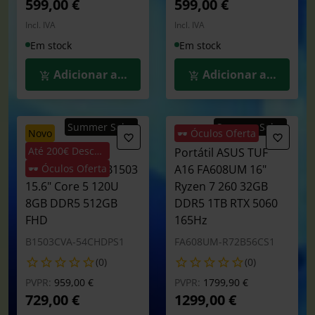
599,00 €
599,00 €
Incl. IVA
Incl. IVA
Em stock
Em stock
Adicionar ao Carrinho
Adicionar ao Carrin
Summer Sales
Summer Sales
novo
🕶️ Óculos Oferta
Até 200€ Desconto
Portátil ASUS
Portátil ASUS TUF
Expertbook B1 B1503
🕶️ Óculos Oferta
A16 FA608UM 16"
15.6" Core 5 120U
Ryzen 7 260 32GB
8GB DDR5 512GB
DDR5 1TB RTX 5060
FHD
165Hz
B1503CVA-54CHDPS1
FA608UM-R72B56CS1
(0)
(0)
Preço reduzido de
para
Preço reduzido de
para
PVPR:
959,00 €
PVPR:
1799,90 €
729,00 €
1299,00 €