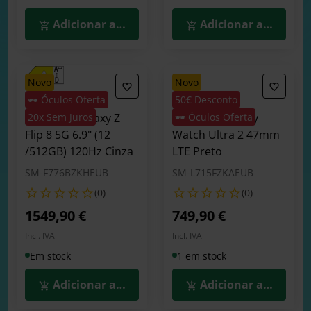
Adicionar ao Carrinho
Adicionar ao Carrin
novo
novo
🕶️ Óculos Oferta
50€ Desconto
Smartphone
Smartwatch
Samsung Galaxy Z
20x Sem Juros
Samsung Galaxy
🕶️ Óculos Oferta
Flip 8 5G 6.9" (12
Watch Ultra 2 47mm
/512GB) 120Hz Cinza
LTE Preto
SM-F776BZKHEUB
SM-L715FZKAEUB
(0)
(0)
1549,90 €
749,90 €
Incl. IVA
Incl. IVA
Em stock
1 em stock
Adicionar ao Carrinho
Adicionar ao Carrin