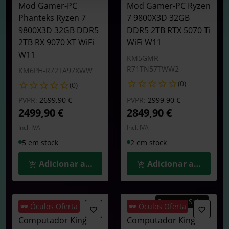
Mod Gamer-PC
Mod Gamer-PC Ryzen
Phanteks Ryzen 7
7 9800X3D 32GB
9800X3D 32GB DDR5
DDR5 2TB RTX 5070 Ti
2TB RX 9070 XT WiFi
WiFi W11
W11
KM5GMR-
R71TN57TWW2
KM6PH-R72TA97XWW
(0)
(0)
Preço reduzido de
para
Preço reduzido de
para
PVPR:
2699,90 €
PVPR:
2999,90 €
2499,90 €
2849,90 €
Incl. IVA
Incl. IVA
5 em stock
2 em stock
Adicionar ao Carrinho
Adicionar ao Carrin
Summer Sales
🕶️ Óculos Oferta
🕶️ Óculos Oferta
Computador King
Computador King