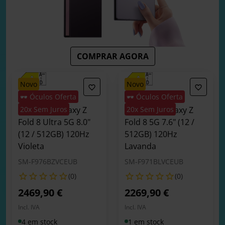
COMPRAR AGORA
novo
novo
🕶️ Óculos Oferta
🕶️ Óculos Oferta
Smartphone
Smartphone
Samsung Galaxy Z
20x Sem Juros
Samsung Galaxy Z
20x Sem Juros
Fold 8 Ultra 5G 8.0"
Fold 8 5G 7.6" (12 /
(12 / 512GB) 120Hz
512GB) 120Hz
Violeta
Lavanda
SM-F976BZVCEUB
SM-F971BLVCEUB
(0)
(0)
2469,90 €
2269,90 €
Incl. IVA
Incl. IVA
4 em stock
1 em stock